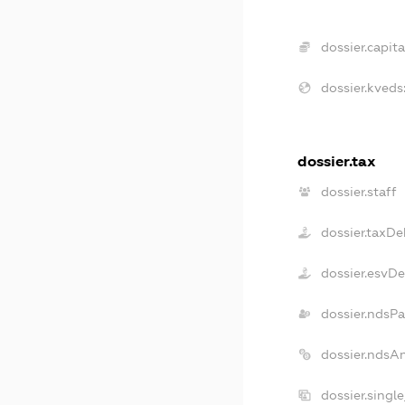
dossier.capita
dossier.kveds
dossier.tax
dossier.staff
dossier.taxDe
dossier.esvD
dossier.ndsPa
dossier.ndsA
dossier.singl