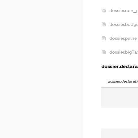
dossier.non_p
dossier.budg
dossier.palne
dossier.bigT
dossier.declara
dossier.declara