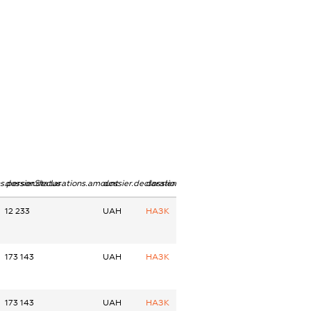
ns.personStatus
dossier.declarations.amount
dossier.declarations.currency
dossier.declarations.source
12 233
UAH
НАЗК
173 143
UAH
НАЗК
173 143
UAH
НАЗК