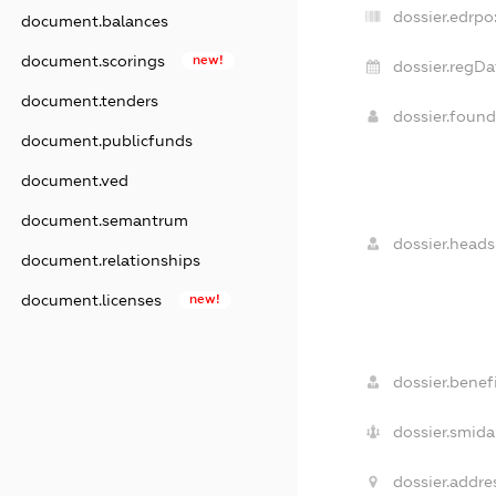
dossier.edrpo
document.balances
document.scorings
new!
dossier.regDa
document.tenders
dossier.foun
document.publicfunds
document.ved
document.semantrum
dossier.heads
document.relationships
document.licenses
new!
dossier.benefi
dossier.smida
dossier.addre