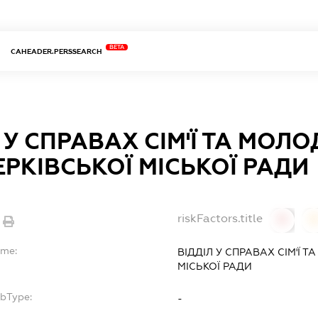
BETA
CAHEADER.PERSSEARCH
 У СПРАВАХ СІМ'Ї ТА МОЛО
РКІВСЬКОЇ МІСЬКОЇ РАДИ
riskFactors.title
0
ame:
ВІДДІЛ У СПРАВАХ СІМ'Ї Т
МІСЬКОЇ РАДИ
ubType:
-