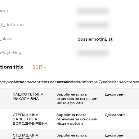
rofit
XXXXXXXXXX
et_dotation
XXXXXXXXXX
_akciz
dossier.notInList
axPayerReg
XXXXXXXXXX
tions.title
2017
tions.pepName
dossier.declarations.personName
dossier.declarations.relType
dossier.declaratio
КАШКО ТЕТЯНА
Заробітна плата
Декларант
МИКОЛАЇВНА
отримана за основним
місцем роботи
СТЕПАШКІНА
Заробітна плата
Декларант
ВАЛЕНТИНА
отримана за основним
ВОЛОДИМИРІВНА
місцем роботи
СТЕПАШКІНА
Заробітна плата
Декларант