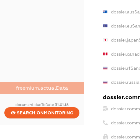
dossier.ausSa
dossier.euSan
dossier.japan
dossier.cana
dossier.rfSan
dossier.russi
freemium.actualData
dossier.comm
document.dueToDate
31.01.18
dossier.comm
SEARCH.ONMONITORING
dossier.comm
dossier.comme