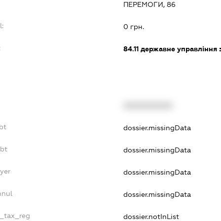
ПЕРЕМОГИ, 86
l:
0 грн.
:
84.11
державне управління 
XXXXXXXXXX
bt
dossier.missingData
ebt
dossier.missingData
yer
dossier.missingData
nnul
dossier.missingData
e_tax_reg
dossier.notInList