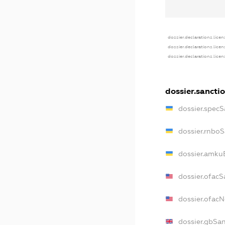
dossier.declarations.licen
dossier.declarations.lice
dossier.declarations.lice
dossier.sancti
dossier.specS
dossier.rnbo
dossier.amku
dossier.ofacS
dossier.ofac
dossier.gbSa