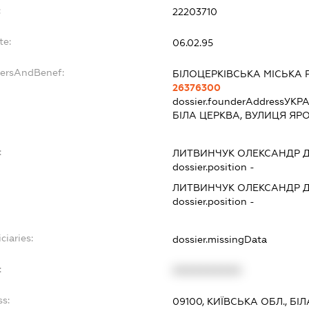
:
22203710
te:
06.02.95
dersAndBenef:
БІЛОЦЕРКІВСЬКА МІСЬКА 
26376300
dossier.founderAddress
УКРА
БІЛА ЦЕРКВА, ВУЛИЦЯ ЯР
:
ЛИТВИНЧУК ОЛЕКСАНДР 
dossier.position -
ЛИТВИНЧУК ОЛЕКСАНДР 
dossier.position -
ciaries:
dossier.missingData
:
XXXXXXXXXX
ss:
09100, КИЇВСЬКА ОБЛ., БІ