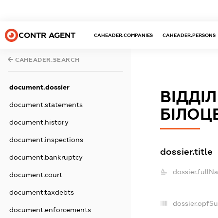
CONTR AGENT
CAHEADER.COMPANIES
CAHEADER.PERSONS
CAHEADER.SEARCH
document.dossier
ВІДДІЛ
document.statements
БІЛОЦЕ
document.history
document.inspections
dossier.title
document.bankruptcy
dossier.fullN
document.court
document.taxdebts
dossier.opfS
document.enforcements