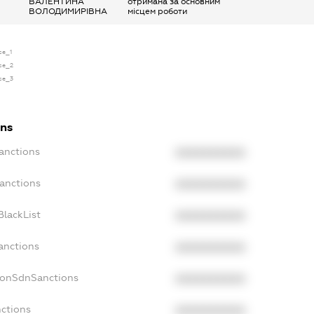
ВАЛЕНТИНА
отримана за основним
ВОЛОДИМИРІВНА
місцем роботи
se_1
nse_2
nse_3
ons
anctions
XXXXXXXXXX
Sanctions
XXXXXXXXXX
BlackList
XXXXXXXXXX
anctions
XXXXXXXXXX
NonSdnSanctions
XXXXXXXXXX
nctions
XXXXXXXXXX