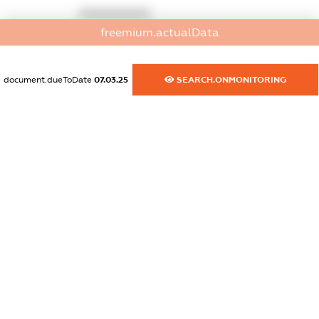
XXXXXXXXXX
freemium.actualData
dossier.commercial_info.website
XXXXXXXXXX
document.dueToDate
07.03.25
SEARCH.ONMONITORING
dossier.commercial_info.activity
XXXXXXXXXX
freemium.exampleText_1
freemium.exampleText_2
freemium.anonymousPerSearch2
FREEMIUM.DETAILS
FREEMIUM.REGISTER