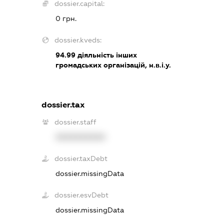
dossier.capital:
0 грн.
dossier.kveds:
94.99
діяльність інших
громадських організацій, н.в.і.у.
dossier.tax
dossier.staff
XXXXXXXXXX
dossier.taxDebt
dossier.missingData
dossier.esvDebt
dossier.missingData