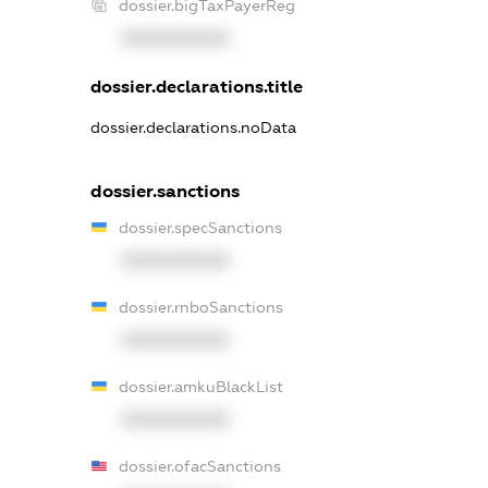
dossier.bigTaxPayerReg
XXXXXXXXXX
dossier.declarations.title
dossier.declarations.noData
dossier.sanctions
dossier.specSanctions
XXXXXXXXXX
dossier.rnboSanctions
XXXXXXXXXX
dossier.amkuBlackList
XXXXXXXXXX
dossier.ofacSanctions