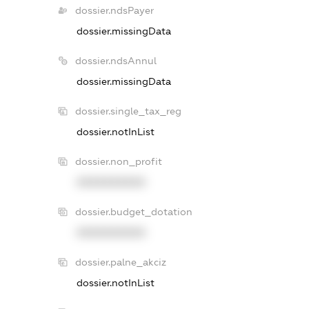
dossier.ndsPayer
dossier.missingData
dossier.ndsAnnul
dossier.missingData
dossier.single_tax_reg
dossier.notInList
dossier.non_profit
XXXXXXXXXX
dossier.budget_dotation
XXXXXXXXXX
dossier.palne_akciz
dossier.notInList