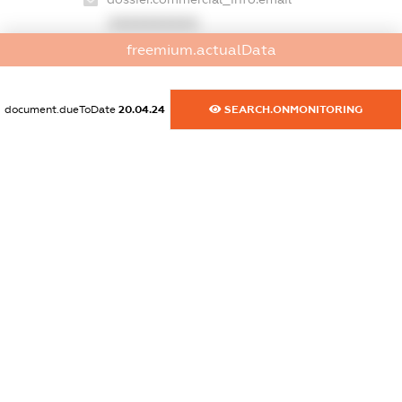
XXXXXXXXXX
freemium.actualData
dossier.commercial_info.website
XXXXXXXXXX
document.dueToDate
20.04.24
SEARCH.ONMONITORING
dossier.commercial_info.activity
XXXXXXXXXX
freemium.exampleText_1
freemium.exampleText_2
freemium.anonymousPerSearch2
FREEMIUM.DETAILS
FREEMIUM.REGISTER