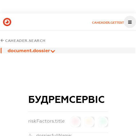
CAHEADER.GETTEST
CAHEADER.SEARCH
document.dossier
БУДРЕМСЕРВІС
riskFactors.title
0
0
0
dossier.fullName: