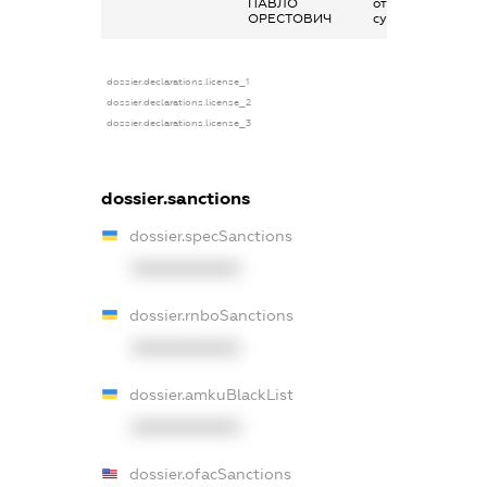
ПАВЛО
отримана за
ОРЕСТОВИЧ
сумісництвом
dossier.declarations.license_1
dossier.declarations.license_2
dossier.declarations.license_3
dossier.sanctions
dossier.specSanctions
XXXXXXXXXX
dossier.rnboSanctions
XXXXXXXXXX
dossier.amkuBlackList
XXXXXXXXXX
dossier.ofacSanctions