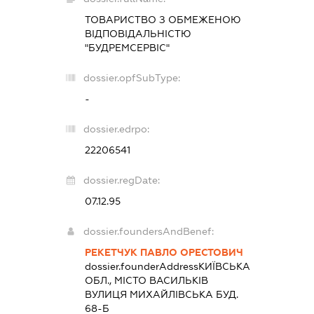
ТОВАРИСТВО З ОБМЕЖЕНОЮ
ВІДПОВІДАЛЬНІСТЮ
"БУДРЕМСЕРВІС"
dossier.opfSubType:
-
dossier.edrpo:
22206541
dossier.regDate:
07.12.95
dossier.foundersAndBenef:
РЕКЕТЧУК ПАВЛО ОРЕСТОВИЧ
dossier.founderAddress
КИЇВСЬКА
ОБЛ., МІСТО ВАСИЛЬКІВ
ВУЛИЦЯ МИХАЙЛІВСЬКА БУД.
68-Б