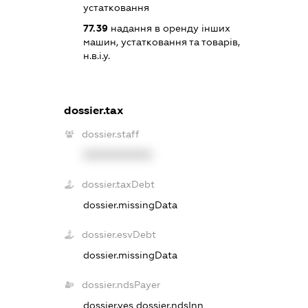
устатковання
77.39
надання в оренду інших
машин, устатковання та товарів,
н.в.і.у.
dossier.tax
dossier.staff
XXXXXXXXXX
dossier.taxDebt
dossier.missingData
dossier.esvDebt
dossier.missingData
dossier.ndsPayer
dossier.yes
dossier.ndsInn