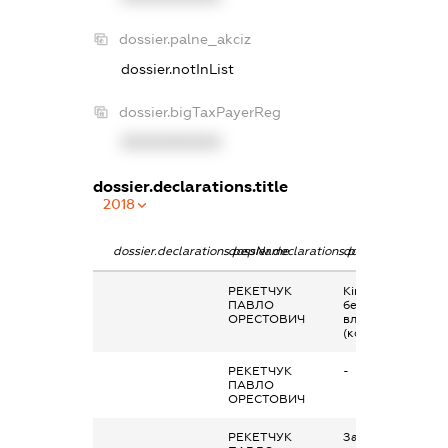
dossier.palne_akciz
dossier.notInList
dossier.bigTaxPayerReg
XXXXXXXXXX
dossier.declarations.title
2018
dossier.declarations.pepName
dossier.declarations.personName
dossier.declarati
РЕКЕТЧУК
Кінцевий
ПАВЛО
бенефіціарний
ОРЕСТОВИЧ
власник
(контролер)
РЕКЕТЧУК
-
ПАВЛО
ОРЕСТОВИЧ
РЕКЕТЧУК
Заробітна плата