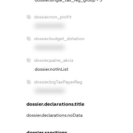
dossier.single_tax_reg_group - 3
dossier.non_profit
XXXXXXXXXX
dossier.budget_dotation
XXXXXXXXXX
dossier.palne_akciz
dossier.notInList
dossier.bigTaxPayerReg
XXXXXXXXXX
dossier.declarations.title
dossier.declarations.noData
dossier.sanctions