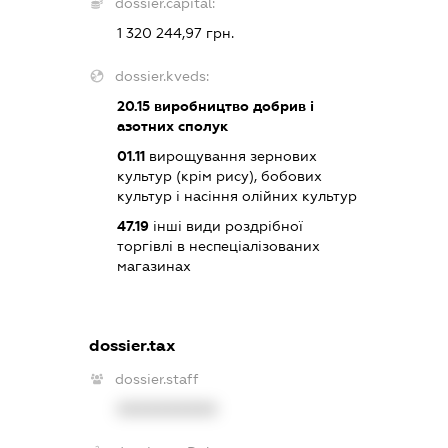
dossier.capital:
1 320 244,97 грн.
dossier.kveds:
20.15
виробництво добрив і
азотних сполук
01.11
вирощування зернових
культур (крім рису), бобових
культур і насіння олійних культур
47.19
інші види роздрібної
торгівлі в неспеціалізованих
магазинах
dossier.tax
dossier.staff
XXXXXXXXXX