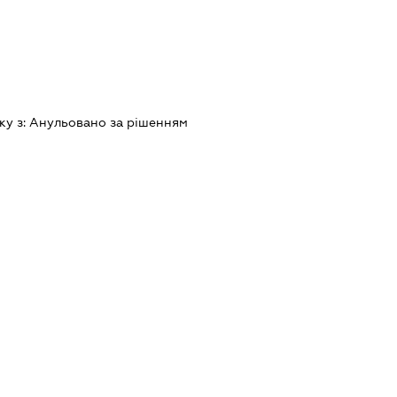
ку з:
Анульовано за рiшенням