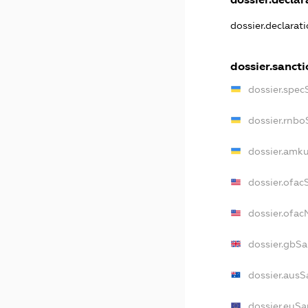
dossier.declarat
dossier.sancti
dossier.spec
dossier.rnbo
dossier.amku
dossier.ofac
dossier.ofa
dossier.gbSa
dossier.ausS
dossier.euSa