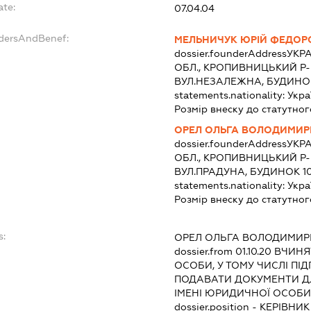
ate:
07.04.04
ndersAndBenef:
МЕЛЬНИЧУК ЮРІЙ ФЕДОР
dossier.founderAddress
УКРА
ОБЛ., КРОПИВНИЦЬКИЙ Р-
ВУЛ.НЕЗАЛЕЖНА, БУДИНОК
statements.nationality:
Укра
Розмір внеску до статутног
ОРЕЛ ОЛЬГА ВОЛОДИМИР
dossier.founderAddress
УКРА
ОБЛ., КРОПИВНИЦЬКИЙ Р-
ВУЛ.ПРАДУНА, БУДИНОК 1
statements.nationality:
Укра
Розмір внеску до статутног
s:
ОРЕЛ ОЛЬГА ВОЛОДИМИР
dossier.from 01.10.20
ВЧИНЯТ
ОСОБИ, У ТОМУ ЧИСЛІ П
ПОДАВАТИ ДОКУМЕНТИ ДЛ
ІМЕНІ ЮРИДИЧНОЇ ОСОБИ
dossier.position - КЕРІВНИК