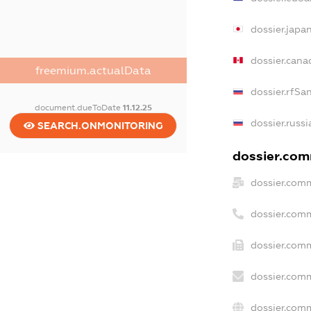
dossier.japa
dossier.can
freemium.actualData
dossier.rfSa
document.dueToDate
11.12.25
dossier.russ
SEARCH.ONMONITORING
dossier.comm
dossier.comm
dossier.com
dossier.comm
dossier.comm
dossier.comm