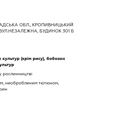
ГРАДСЬКА ОБЛ., КРОПИВНИЦЬКИЙ
 ВУЛ.НЕЗАЛЕЖНА, БУДИНОК 301 Б
культур (крім рису), бобових
культур
у рослинництві
ом, необробленим тютюном,
арин