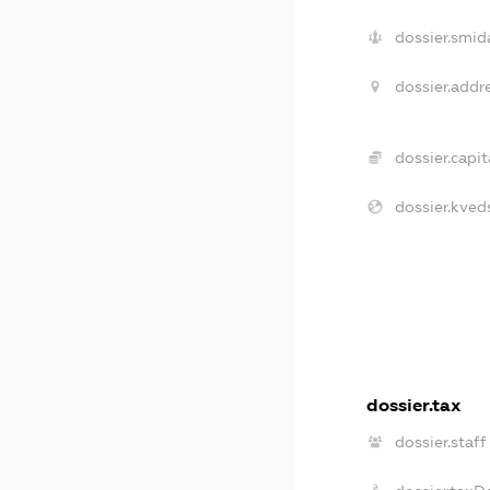
dossier.smid
dossier.addre
dossier.capit
dossier.kved
dossier.tax
dossier.staff