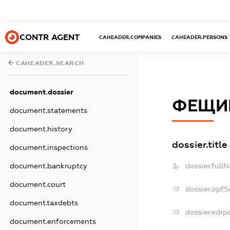
CONTR AGENT
CAHEADER.COMPANIES
CAHEADER.PERSONS
CAHEADER.SEARCH
document.dossier
ФЕЩИ
document.statements
document.history
dossier.title
document.inspections
dossier.full
document.bankruptcy
document.court
dossier.opf
document.taxdebts
dossier.edrp
document.enforcements