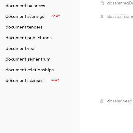
dossier.regD
document.balances
dossier.fou
document.scorings
new!
document.tenders
document.publicfunds
document.ved
document.semantrum
document.relationships
document.licenses
new!
dossier.head