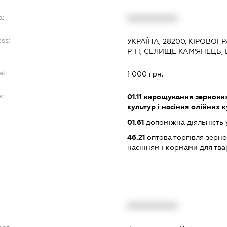
a:
XXXXXXXXXX
ss:
УКРАЇНА, 28200, КІРОВО
Р-Н, СЕЛИЩЕ КАМ'ЯНЕЦЬ,
al:
1 000 грн.
s:
01.11
вирощування зернових 
культур і насіння олійних 
01.61
допоміжна діяльність 
46.21
оптова торгівля зерн
насінням і кормами для тв
XXXXXXXXXX