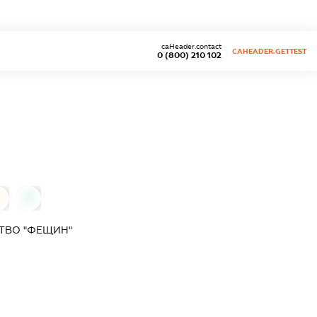
caHeader.contact
CAHEADER.GETTEST
0 (800) 210 102
0
0
ТВО "ФЕЩИН"