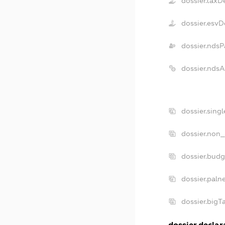
dossier.taxD
dossier.esvD
dossier.ndsP
dossier.nds
dossier.sing
dossier.non_
dossier.bud
dossier.paln
dossier.big
dossier.declara