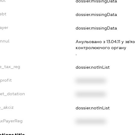
ebt
dossier.missingData
ebt
dossier.missingData
ayer
dossier.missingData
Annul
Анульовано з 13.04.11 у зв'яз
контролюючого органу
.
le_tax_reg
dossier.notInList
profit
XXXXXXXXXX
get_dotation
XXXXXXXXXX
e_akciz
dossier.notInList
TaxPayerReg
XXXXXXXXXX
tions.title