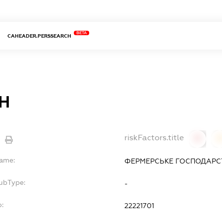
BETA
CAHEADER.PERSSEARCH
Н
riskFactors.title
0
Name:
ФЕРМЕРСЬКЕ ГОСПОДАРС
SubType:
-
o:
22221701