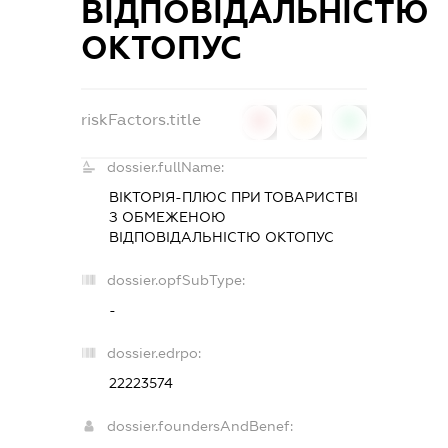
ВІДПОВІДАЛЬНІСТЮ
ОКТОПУС
riskFactors.title
0
0
0
dossier.fullName:
ВІКТОРІЯ-ПЛЮС ПРИ ТОВАРИСТВІ
З ОБМЕЖЕНОЮ
ВІДПОВІДАЛЬНІСТЮ ОКТОПУС
dossier.opfSubType:
-
dossier.edrpo:
22223574
dossier.foundersAndBenef: