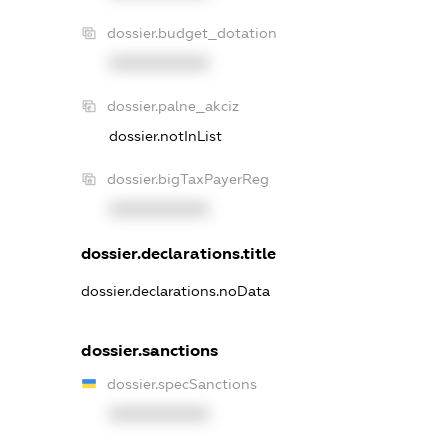
dossier.budget_dotation
XXXXXXXXXX
dossier.palne_akciz
dossier.notInList
dossier.bigTaxPayerReg
XXXXXXXXXX
dossier.declarations.title
dossier.declarations.noData
dossier.sanctions
dossier.specSanctions
XXXXXXXXXX