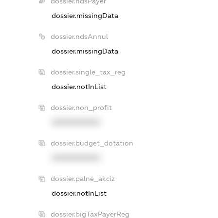
dossier.ndsPayer
dossier.missingData
dossier.ndsAnnul
dossier.missingData
dossier.single_tax_reg
dossier.notInList
dossier.non_profit
XXXXXXXXXX
dossier.budget_dotation
XXXXXXXXXX
dossier.palne_akciz
dossier.notInList
dossier.bigTaxPayerReg