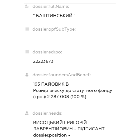
dossier.fullName:
" БАШТИНСЬКИЙ "
dossier.opfSubType:
-
dossier.edrpo:
22223673
dossier.foundersAndBenef:
195 ПАЙОВИКІВ
Розмір внеску до статутного фонду
(грн.):
2 287 008
(100 %)
dossier.heads:
ВИСОЦЬКИЙ ГРИГОРІЙ
ЛАВРЕНТІЙОВИЧ
-
ПІДПИСАНТ
dossier.position -