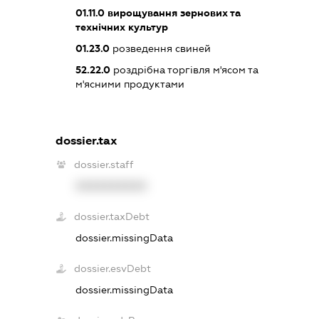
01.11.0
вирощування зернових та
технічних культур
01.23.0
розведення свиней
52.22.0
роздрібна торгівля м'ясом та
м'ясними продуктами
dossier.tax
dossier.staff
XXXXXXXXXX
dossier.taxDebt
dossier.missingData
dossier.esvDebt
dossier.missingData