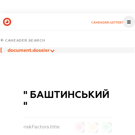
CAHEADER.GETTEST
CAHEADER.SEARCH
document.dossier
" БАШТИНСЬКИЙ
"
riskFactors.title
0
0
0