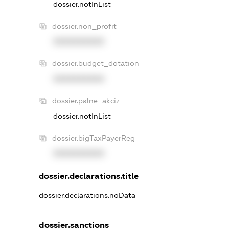
dossier.notInList
dossier.non_profit
XXXXXXXXXX
dossier.budget_dotation
XXXXXXXXXX
dossier.palne_akciz
dossier.notInList
dossier.bigTaxPayerReg
XXXXXXXXXX
dossier.declarations.title
dossier.declarations.noData
dossier.sanctions