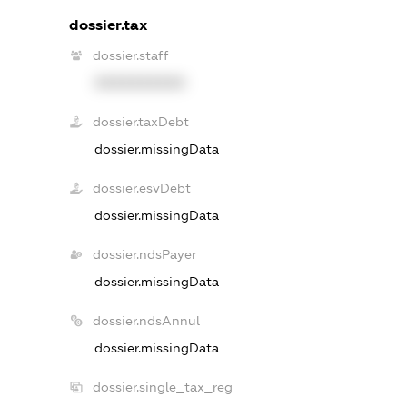
dossier.tax
dossier.staff
XXXXXXXXXX
dossier.taxDebt
dossier.missingData
dossier.esvDebt
dossier.missingData
dossier.ndsPayer
dossier.missingData
dossier.ndsAnnul
dossier.missingData
dossier.single_tax_reg