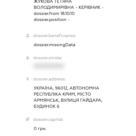
ЖУКОВА ТЕТЯНА
ВОЛОДИМИРІВНА
-
КЕРІВНИК
-
dossier.from 18.10.10
dossier.position -
dossier.beneficiaries:
dossier.missingData
dossier.smida:
XXXXXXXXXX
dossier.address:
УКРАЇНА, 96012, АВТОНОМНА
РЕСПУБЛІКА КРИМ, МІСТО
АРМЯНСЬК, ВУЛИЦЯ ГАЙДАРА,
БУДИНОК 6
dossier.capital:
0 грн.