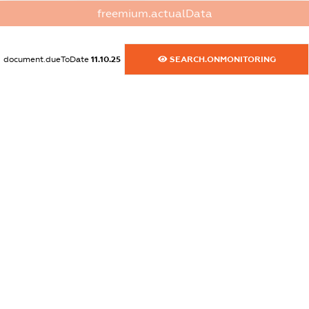
XXXXXXXXXX
freemium.actualData
dossier.commercial_info.website
XXXXXXXXXX
document.dueToDate
11.10.25
SEARCH.ONMONITORING
dossier.commercial_info.activity
XXXXXXXXXX
freemium.exampleText_1
freemium.exampleText_2
freemium.anonymousPerSearch2
FREEMIUM.DETAILS
FREEMIUM.REGISTER