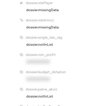
dossier.ndsPayer
dossier.missingData
dossier.ndsAnnul
dossier.missingData
dossier.single_tax_reg
dossier.notInList
dossier.non_profit
XXXXXXXXXX
dossier.budget_dotation
XXXXXXXXXX
dossier.palne_akciz
dossier.notInList