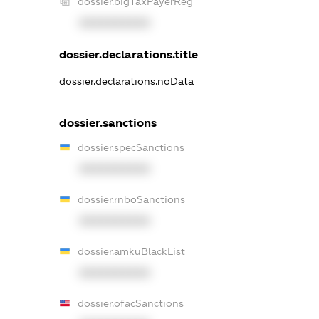
dossier.bigTaxPayerReg
XXXXXXXXXX
dossier.declarations.title
dossier.declarations.noData
dossier.sanctions
dossier.specSanctions
XXXXXXXXXX
dossier.rnboSanctions
XXXXXXXXXX
dossier.amkuBlackList
XXXXXXXXXX
dossier.ofacSanctions