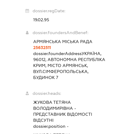
dossier.regDate:
19.02.95
dossier.foundersAndBenef:
АРМЯНСЬКА МІСЬКА РАДА
25632511
dossier.founderAddress
УКРАЇНА,
96012, АВТОНОМНА РЕСПУБЛІКА
КРИМ, МІСТО АРМЯНСЬК,
ВУЛ.СІМФЕРОПОЛЬСЬКА,
БУДИНОК 7
dossier.heads:
ЖУКОВА ТЕТЯНА
ВОЛОДИМИРІВНА
-
ПРЕДСТАВНИК
ВІДОМОСТІ
ВІДСУТНІ
dossier.position -