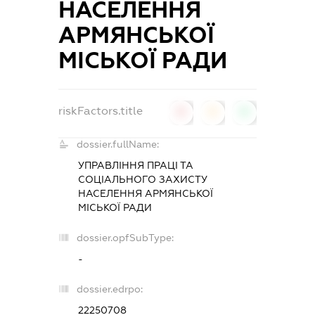
НАСЕЛЕННЯ
АРМЯНСЬКОЇ
МІСЬКОЇ РАДИ
riskFactors.title
0
0
0
dossier.fullName:
УПРАВЛІННЯ ПРАЦІ ТА
СОЦІАЛЬНОГО ЗАХИСТУ
НАСЕЛЕННЯ АРМЯНСЬКОЇ
МІСЬКОЇ РАДИ
dossier.opfSubType:
-
dossier.edrpo:
22250708