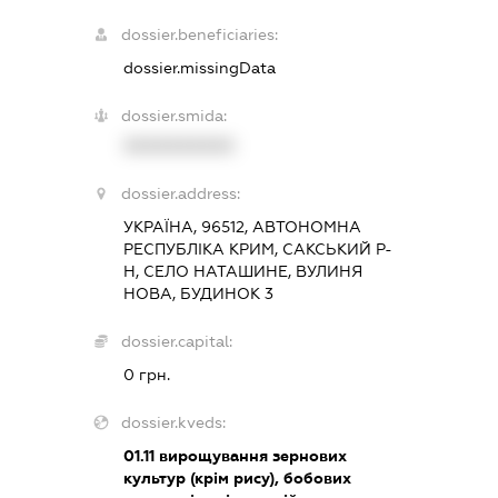
dossier.beneficiaries:
dossier.missingData
dossier.smida:
XXXXXXXXXX
dossier.address:
УКРАЇНА, 96512, АВТОНОМНА
РЕСПУБЛІКА КРИМ, САКСЬКИЙ Р-
Н, СЕЛО НАТАШИНЕ, ВУЛИНЯ
НОВА, БУДИНОК 3
dossier.capital:
0 грн.
dossier.kveds:
01.11
вирощування зернових
культур (крім рису), бобових