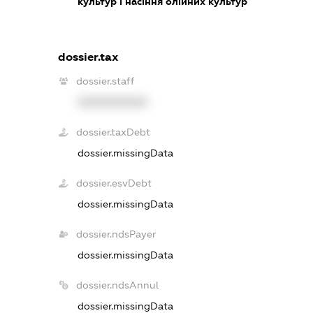
культур і насіння олійних культур
dossier.tax
dossier.staff
XXXXXXXXXX
dossier.taxDebt
dossier.missingData
dossier.esvDebt
dossier.missingData
dossier.ndsPayer
dossier.missingData
dossier.ndsAnnul
dossier.missingData