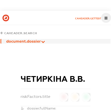
CAHEADER.GETTEST
CAHEADER.SEARCH
document.dossier
ЧЕТИРКІНА В.В.
riskFactors.title
0
0
0
dossier.fullName: