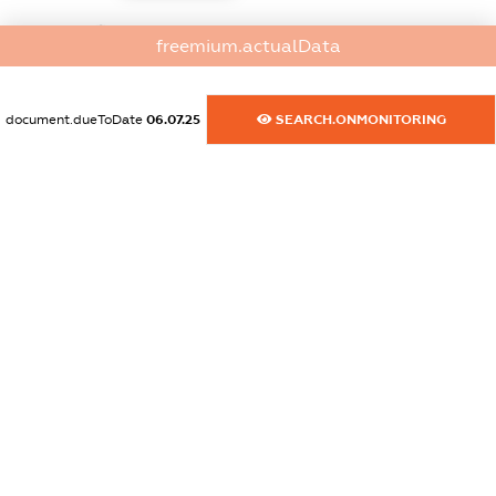
dossier.commercial_info.website
freemium.actualData
XXXXXXXXXX
dossier.commercial_info.activity
document.dueToDate
06.07.25
SEARCH.ONMONITORING
XXXXXXXXXX
freemium.exampleText_1
freemium.exampleText_2
freemium.anonymousPerSearch2
FREEMIUM.DETAILS
FREEMIUM.REGISTER