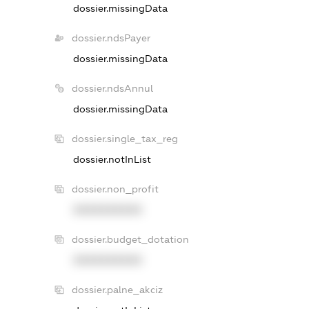
dossier.missingData
dossier.ndsPayer
dossier.missingData
dossier.ndsAnnul
dossier.missingData
dossier.single_tax_reg
dossier.notInList
dossier.non_profit
XXXXXXXXXX
dossier.budget_dotation
XXXXXXXXXX
dossier.palne_akciz