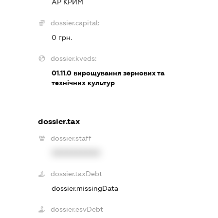
АР КРИМ
dossier.capital:
0 грн.
dossier.kveds:
01.11.0
вирощування зернових та
технічних культур
dossier.tax
dossier.staff
XXXXXXXXXX
dossier.taxDebt
dossier.missingData
dossier.esvDebt