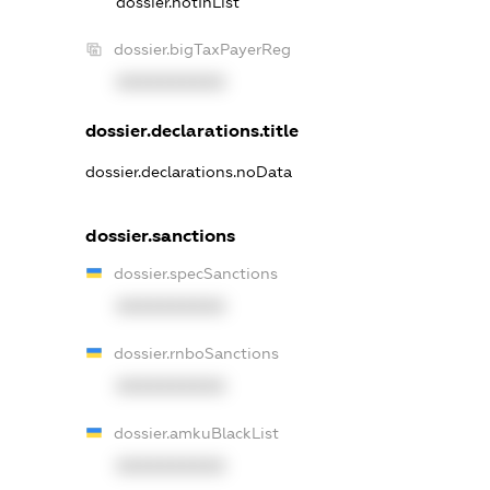
dossier.notInList
dossier.bigTaxPayerReg
XXXXXXXXXX
dossier.declarations.title
dossier.declarations.noData
dossier.sanctions
dossier.specSanctions
XXXXXXXXXX
dossier.rnboSanctions
XXXXXXXXXX
dossier.amkuBlackList
XXXXXXXXXX