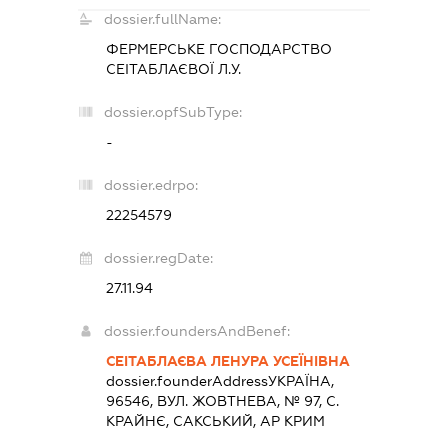
dossier.fullName:
ФЕРМЕРСЬКЕ ГОСПОДАРСТВО
СЕІТАБЛАЄВОЇ Л.У.
dossier.opfSubType:
-
dossier.edrpo:
22254579
dossier.regDate:
27.11.94
dossier.foundersAndBenef:
СЕІТАБЛАЄВА ЛЕНУРА УСЕЇНІВНА
dossier.founderAddress
УКРАЇНА,
96546, ВУЛ. ЖОВТНЕВА, № 97, С.
КРАЙНЄ, САКСЬКИЙ, АР КРИМ