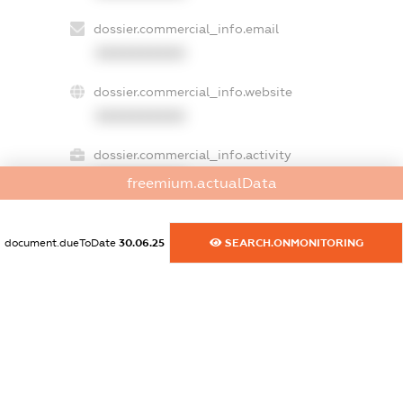
dossier.commercial_info.email
XXXXXXXXXX
dossier.commercial_info.website
XXXXXXXXXX
dossier.commercial_info.activity
XXXXXXXXXX
freemium.actualData
document.dueToDate
30.06.25
SEARCH.ONMONITORING
freemium.exampleText_1
freemium.exampleText_2
freemium.anonymousPerSearch2
FREEMIUM.DETAILS
FREEMIUM.REGISTER