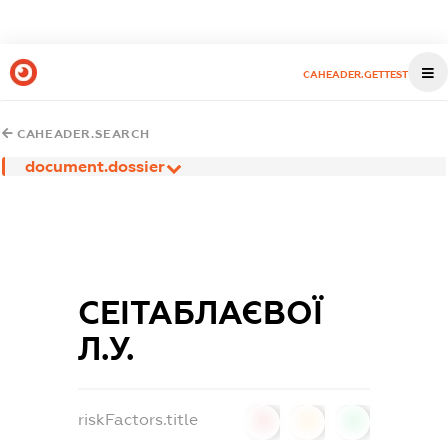
CAHEADER.GETTEST
CAHEADER.SEARCH
document.dossier
СЕІТАБЛАЄВОЇ
Л.У.
riskFactors.title
0
0
0