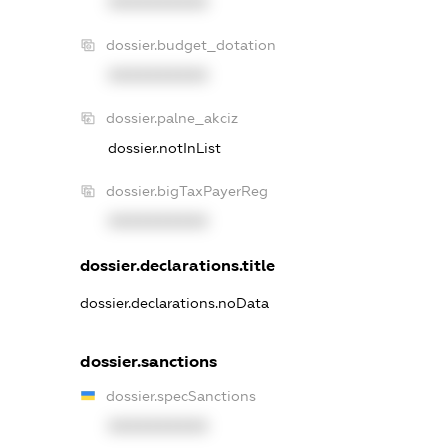
XXXXXXXXXX
dossier.budget_dotation
XXXXXXXXXX
dossier.palne_akciz
dossier.notInList
dossier.bigTaxPayerReg
XXXXXXXXXX
dossier.declarations.title
dossier.declarations.noData
dossier.sanctions
dossier.specSanctions
XXXXXXXXXX