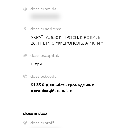
dossier.smida:
XXXXXXXXXX
dossier.address:
УКРАЇНА, 95011, ПРОСП. КІРОВА, Б.
26, П. 1, М. СІМФЕРОПОЛЬ, АР КРИМ
dossier.capital:
0 грн.
dossier.kveds:
91.33.0
діяльність громадських
організацій, н. в. і. г.
dossier.tax
dossier.staff