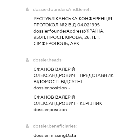
dossier.foundersAndBenef:
РЕСПУБЛІКАНСЬКА КОНФЕРЕНЦІЯ
ПРОТОКОЛ №2 ВІД 04.02.1995
dossier.founderAddress
УКРАЇНА,
95011, ПРОСП. КІРОВА, 26, П. 1,
СІМФЕРОПОЛЬ, АРК
dossier.heads:
ЄФАНОВ ВАЛЕРІЙ
ОЛЕКСАНДРОВИЧ
-
ПРЕДСТАВНИК
ВІДОМОСТІ ВІДСУТНІ
dossier.position -
ЄФАНОВ ВАЛЕРІЙ
ОЛЕКСАНДРОВИЧ
-
КЕРІВНИК
dossier.position -
dossier.beneficiaries:
dossier.missingData