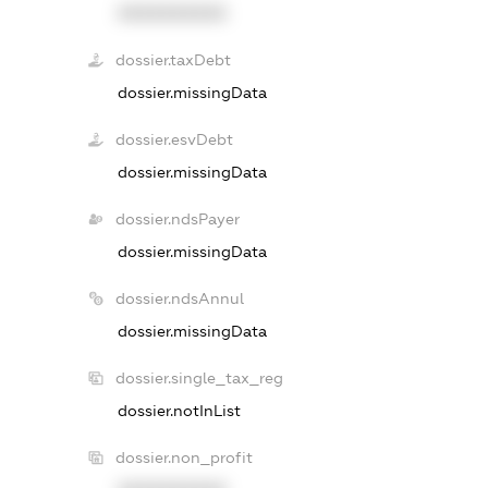
XXXXXXXXXX
dossier.taxDebt
dossier.missingData
dossier.esvDebt
dossier.missingData
dossier.ndsPayer
dossier.missingData
dossier.ndsAnnul
dossier.missingData
dossier.single_tax_reg
dossier.notInList
dossier.non_profit