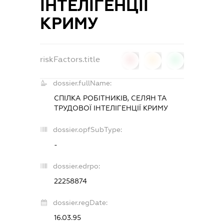
ІНТЕЛІГЕНЦІЇ
КРИМУ
riskFactors.title
0
0
0
dossier.fullName:
СПІЛКА РОБІТНИКІВ, СЕЛЯН ТА
ТРУДОВОЇ ІНТЕЛІГЕНЦІЇ КРИМУ
dossier.opfSubType:
-
dossier.edrpo:
22258874
dossier.regDate:
16.03.95