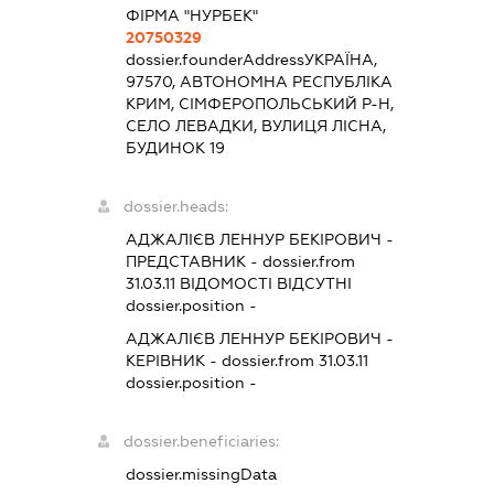
ФІРМА "НУРБЕК"
20750329
dossier.founderAddress
УКРАЇНА,
97570, АВТОНОМНА РЕСПУБЛІКА
КРИМ, СІМФЕРОПОЛЬСЬКИЙ Р-Н,
СЕЛО ЛЕВАДКИ, ВУЛИЦЯ ЛІСНА,
БУДИНОК 19
dossier.heads:
АДЖАЛІЄВ ЛЕННУР БЕКІРОВИЧ
-
ПРЕДСТАВНИК
- dossier.from
31.03.11
ВІДОМОСТІ ВІДСУТНІ
dossier.position -
АДЖАЛІЄВ ЛЕННУР БЕКІРОВИЧ
-
КЕРІВНИК
- dossier.from 31.03.11
dossier.position -
dossier.beneficiaries:
dossier.missingData