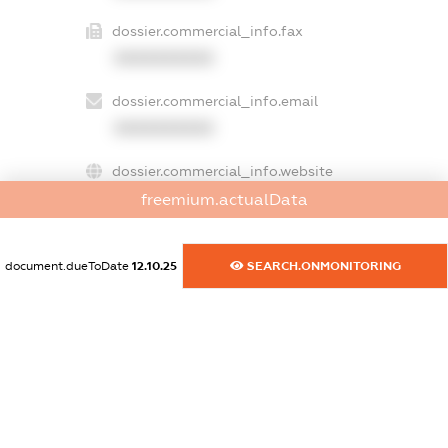
dossier.commercial_info.fax
XXXXXXXXXX
dossier.commercial_info.email
XXXXXXXXXX
dossier.commercial_info.website
XXXXXXXXXX
freemium.actualData
dossier.commercial_info.activity
document.dueToDate
12.10.25
SEARCH.ONMONITORING
XXXXXXXXXX
freemium.exampleText_1
freemium.exampleText_2
freemium.anonymousPerSearch2
FREEMIUM.DETAILS