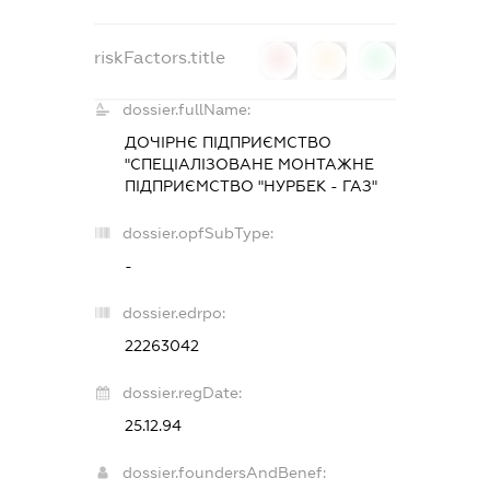
riskFactors.title
0
0
0
dossier.fullName:
ДОЧІРНЄ ПІДПРИЄМСТВО
"СПЕЦІАЛІЗОВАНЕ МОНТАЖНЕ
ПІДПРИЄМСТВО "НУРБЕК - ГАЗ"
dossier.opfSubType:
-
dossier.edrpo:
22263042
dossier.regDate:
25.12.94
dossier.foundersAndBenef: