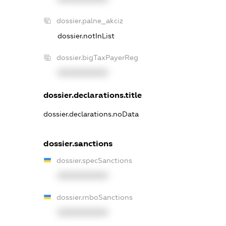
dossier.palne_akciz
dossier.notInList
dossier.bigTaxPayerReg
XXXXXXXXXX
dossier.declarations.title
dossier.declarations.noData
dossier.sanctions
dossier.specSanctions
XXXXXXXXXX
dossier.rnboSanctions
XXXXXXXXXX