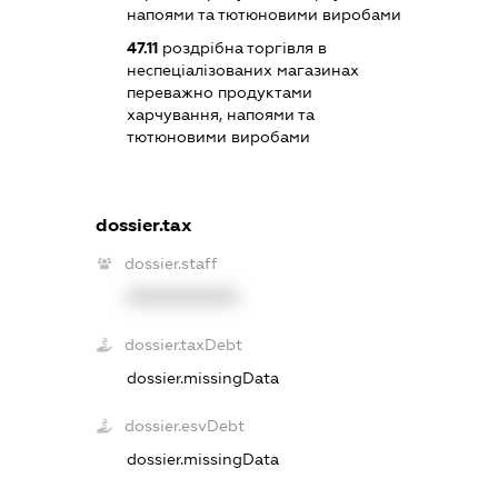
напоями та тютюновими виробами
47.11
роздрібна торгівля в
неспеціалізованих магазинах
переважно продуктами
харчування, напоями та
тютюновими виробами
dossier.tax
dossier.staff
XXXXXXXXXX
dossier.taxDebt
dossier.missingData
dossier.esvDebt
dossier.missingData