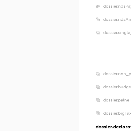
dossier.ndsPa
dossier.ndsA
dossier.singl
dossier.non_p
dossier.budg
dossier.palne
dossier.bigT
dossier.declarat