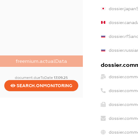
dossier.japan
dossier.canad
dossier.rfSan
dossier.russia
freemium.actualData
dossier.comme
dossier.comme
document.dueToDate
17.09.25
SEARCH.ONMONITORING
dossier.comm
dossier.comme
dossier.comme
dossier.comme