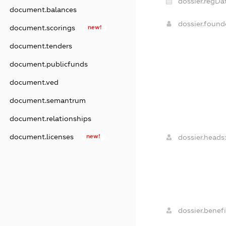
dossier.regDat
document.balances
dossier.foun
document.scorings
new!
document.tenders
document.publicfunds
document.ved
document.semantrum
document.relationships
document.licenses
new!
dossier.heads:
dossier.benefi