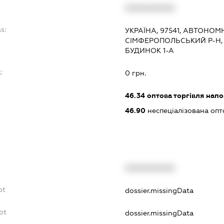
XXXXXXXXXX
s:
УКРАЇНА, 97541, АВТОНОМ
СІМФЕРОПОЛЬСЬКИЙ Р-Н, 
БУДИНОК 1-А
:
0 грн.
46.34
оптова торгівля нап
46.90
неспеціалізована опт
XXXXXXXXXX
bt
dossier.missingData
bt
dossier.missingData