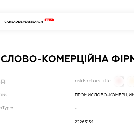
BETA
CAHEADER.PERSSEARCH
СЛОВО-КОМЕРЦІЙНА ФІРМ
riskFactors.title
0
ame:
ПРОМИСЛОВО-КОМЕРЦІЙНА
bType:
-
22263154