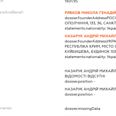
e:
19.01.95
dersAndBenef:
РЯБКОВ МИКОЛА ГЕНАДІ
dossier.founderAddress
РОС
ОПОЛЧІННЯ, 133, 36, САНК
statements.nationality:
Укра
НАЗАРУК АНДРІЙ МИХАЙ
dossier.founderAddress
УКРА
РЕСПУБЛІКА КРИМ, МІСТО
КУЙБИШЕВА, БУДИНОК 153
statements.nationality:
Укра
НАЗАРУК АНДРІЙ МИХАЙ
ВІДОМОСТІ ВІДСУТНІ
dossier.position -
НАЗАРУК АНДРІЙ МИХАЙ
dossier.position -
ciaries:
dossier.missingData