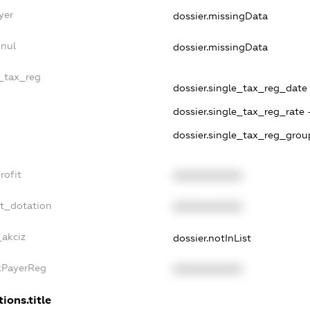
yer
dossier.missingData
nnul
dossier.missingData
e_tax_reg
dossier.single_tax_reg_date -
dossier.single_tax_reg_rate 
dossier.single_tax_reg_grou
rofit
XXXXXXXXXX
et_dotation
XXXXXXXXXX
_akciz
dossier.notInList
axPayerReg
XXXXXXXXXX
ions.title