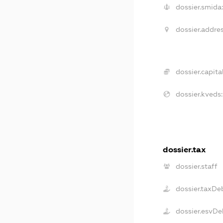
dossier.smida:
dossier.addres
dossier.capital
dossier.kveds:
dossier.tax
dossier.staff
dossier.taxDe
dossier.esvDe