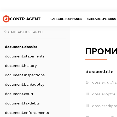
CONTR AGENT
CAHEADER.COMPANIES
CAHEADER.PERSONS
CAHEADER.SEARCH
document.dossier
ПРОМИ
document.statements
document.history
dossier.title
document.inspections
dossier.fullN
document.bankruptcy
document.court
dossier.opfSu
document.taxdebts
dossier.edrpo:
document.enforcements