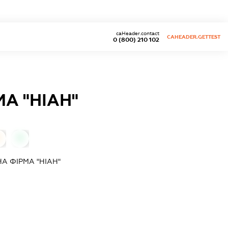
caHeader.contact
CAHEADER.GETTEST
0 (800) 210 102
А "НІАН"
0
0
 ФІРМА "НІАН"