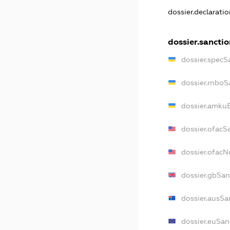
dossier.declarati
dossier.sanctio
dossier.specS
dossier.rnboS
dossier.amkuB
dossier.ofacS
dossier.ofac
dossier.gbSan
dossier.ausSa
dossier.euSan