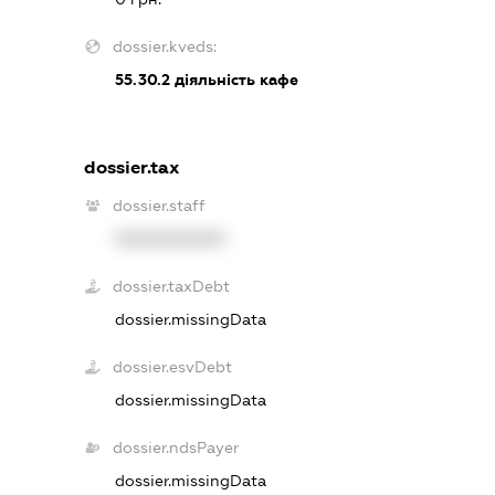
dossier.kveds:
55.30.2
діяльність кафе
dossier.tax
dossier.staff
XXXXXXXXXX
dossier.taxDebt
dossier.missingData
dossier.esvDebt
dossier.missingData
dossier.ndsPayer
dossier.missingData