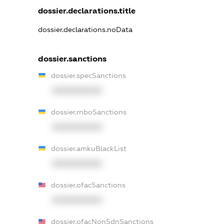
dossier.declarations.title
dossier.declarations.noData
dossier.sanctions
dossier.specSanctions
XXXXXXXXXX
dossier.rnboSanctions
XXXXXXXXXX
dossier.amkuBlackList
XXXXXXXXXX
dossier.ofacSanctions
XXXXXXXXXX
dossier.ofacNonSdnSanctions