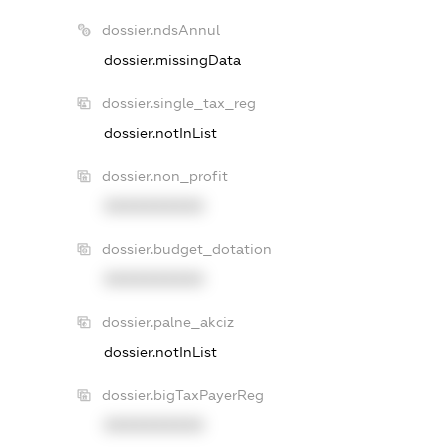
dossier.ndsAnnul
dossier.missingData
dossier.single_tax_reg
dossier.notInList
dossier.non_profit
XXXXXXXXXX
dossier.budget_dotation
XXXXXXXXXX
dossier.palne_akciz
dossier.notInList
dossier.bigTaxPayerReg
XXXXXXXXXX