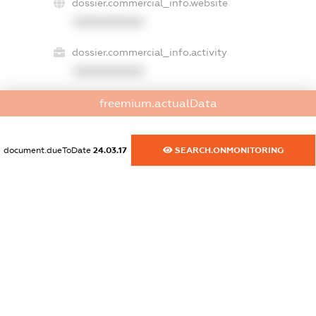
dossier.commercial_info.website
XXXXXXXXXX
dossier.commercial_info.activity
XXXXXXXXXX
freemium.actualData
freemium.exampleText_1
freemium.exampleText_2
document.dueToDate
24.03.17
SEARCH.ONMONITORING
freemium.anonymousPerSearch2
FREEMIUM.DETAILS
FREEMIUM.REGISTER