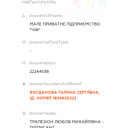
riskFactors.title
0
0
0
dossier.fullName:
МАЛЕ ПРИВАТНЕ ПІДПРИЄМСТВО
"ЧІФ"
dossier.opfSubType:
-
dossier.edrpo:
22264538
dossier.foundersAndBenef:
БОГДАНОВА ГАЛИНА СЕРГІЇВНА,
ІД. НОМЕР 1834620222
dossier.heads:
ТРАПЕЗІОН ЛЮБОВ МИХАЙЛІВНА
-
ПІДПИСАНТ