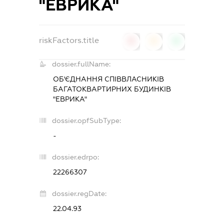
"ЕВРИКА"
riskFactors.title
0
0
0
dossier.fullName:
ОБ'ЄДНАННЯ СПІВВЛАСНИКІВ
БАГАТОКВАРТИРНИХ БУДИНКІВ
"ЕВРИКА"
dossier.opfSubType:
-
dossier.edrpo:
22266307
dossier.regDate:
22.04.93