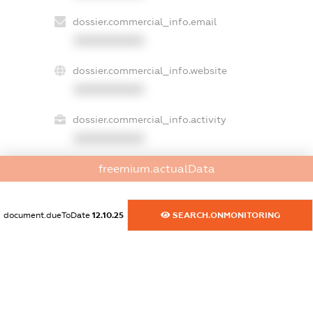
dossier.commercial_info.email
XXXXXXXXXX
dossier.commercial_info.website
XXXXXXXXXX
dossier.commercial_info.activity
XXXXXXXXXX
freemium.actualData
freemium.exampleText_1
freemium.exampleText_2
document.dueToDate
12.10.25
SEARCH.ONMONITORING
freemium.anonymousPerSearch2
FREEMIUM.DETAILS
FREEMIUM.REGISTER