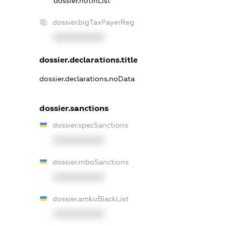
dossier.notInList
dossier.bigTaxPayerReg
XXXXXXXXXX
dossier.declarations.title
dossier.declarations.noData
dossier.sanctions
dossier.specSanctions
XXXXXXXXXX
dossier.rnboSanctions
XXXXXXXXXX
dossier.amkuBlackList
XXXXXXXXXX