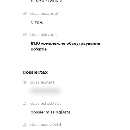
Б, КВАРТИРА 2
dossier.capital:
0 грн.
dossier.kveds:
81.10
комплексне обслуговування
об'єктів
dossier.tax
dossier.staff
XXXXXXXXXX
dossier.taxDebt
dossier.missingData
dossier.esvDebt