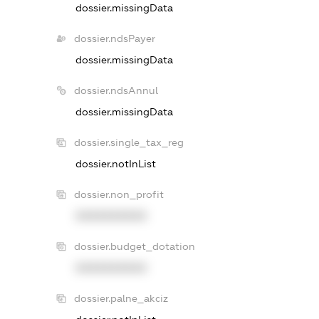
dossier.missingData
dossier.ndsPayer
dossier.missingData
dossier.ndsAnnul
dossier.missingData
dossier.single_tax_reg
dossier.notInList
dossier.non_profit
XXXXXXXXXX
dossier.budget_dotation
XXXXXXXXXX
dossier.palne_akciz