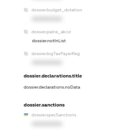
dossier.budget_dotation
XXXXXXXXXX
dossier.palne_akciz
dossier.notInList
dossier.bigTaxPayerReg
XXXXXXXXXX
dossier.declarations.title
dossier.declarations.noData
dossier.sanctions
dossier.specSanctions
XXXXXXXXXX