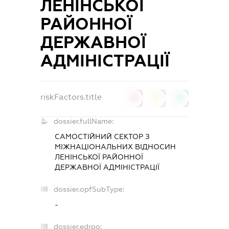
ЛЕНІНСЬКОЇ
РАЙОННОЇ
ДЕРЖАВНОЇ
АДМІНІСТРАЦІЇ
riskFactors.title
0
0
0
dossier.fullName:
САМОСТІЙНИЙ СЕКТОР З
МІЖНАЦІОНАЛЬНИХ ВІДНОСИН
ЛЕНІНСЬКОЇ РАЙОННОЇ
ДЕРЖАВНОЇ АДМІНІСТРАЦІЇ
dossier.opfSubType:
-
dossier.edrpo: