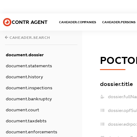
CONTR AGENT
CAHEADER.COMPANIES
CAHEADER.PERSONS
CAHEADER.SEARCH
document.dossier
РОСТО
document.statements
document.history
dossier.title
document.inspections
dossier.fullN
document.bankruptcy
document.court
dossier.opfSu
document.taxdebts
dossier.edrpo:
document.enforcements