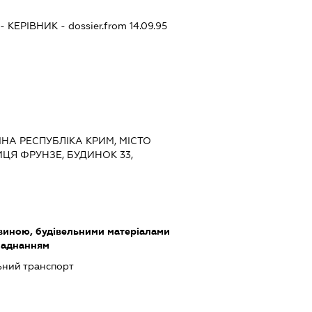
-
КЕРІВНИК
- dossier.from 14.09.95
МНА РЕСПУБЛІКА КРИМ, МІСТО
ЦЯ ФРУНЗЕ, БУДИНОК 33,
виною, будівельними матеріалами
ладнанням
ьний транспорт