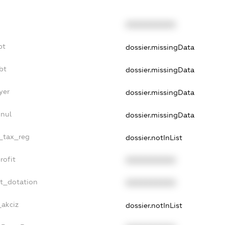
XXXXXXXXXX
bt
dossier.missingData
bt
dossier.missingData
yer
dossier.missingData
nnul
dossier.missingData
e_tax_reg
dossier.notInList
rofit
XXXXXXXXXX
et_dotation
XXXXXXXXXX
_akciz
dossier.notInList