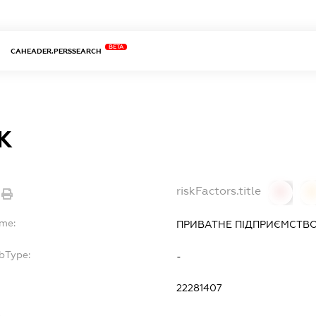
BETA
CAHEADER.PERSSEARCH
К
riskFactors.title
0
ame:
ПРИВАТНЕ ПІДПРИЄМСТВО
bType:
-
22281407