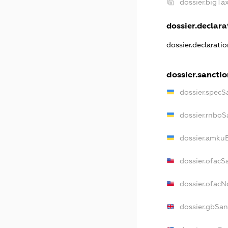
dossier.bigT
dossier.declarat
dossier.declarati
dossier.sancti
dossier.specS
dossier.rnboS
dossier.amkuB
dossier.ofacS
dossier.ofac
dossier.gbSan