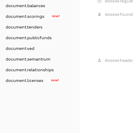
dossier.regDa
document.balances
dossier.foun
document.scorings
new!
document.tenders
document.publicfunds
document.ved
document.semantrum
dossier.heads
document.relationships
document.licenses
new!