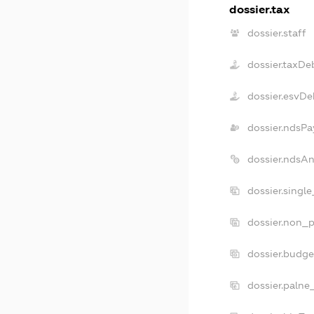
dossier.tax
dossier.staff
dossier.taxDe
dossier.esvDe
dossier.ndsPa
dossier.ndsA
dossier.singl
dossier.non_p
dossier.budg
dossier.palne