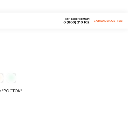
caHeader.contact
CAHEADER.GETTEST
0 (800) 210 102
0
0
 "РОСТОК"