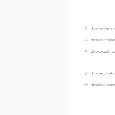
dossier.benefi
dossier.smida
dossier.addres
dossier.capital
dossier.kveds: