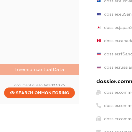
dossier.ausSa
dossier.euSan
dossier.japan
dossier.cana
dossier.rfSan
dossier.russia
freemium.actualData
dossier.comm
document.dueToDate
12.10.25
dossier.comme
SEARCH.ONMONITORING
dossier.comm
dossier.comme