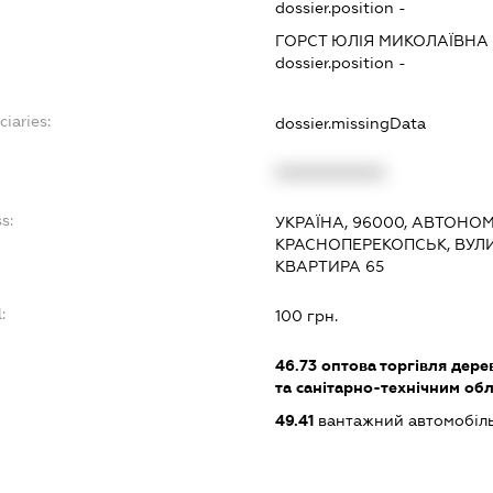
dossier.position -
ГОРСТ ЮЛІЯ МИКОЛАЇВНА
dossier.position -
ciaries:
dossier.missingData
:
XXXXXXXXXX
s:
УКРАЇНА, 96000, АВТОНО
КРАСНОПЕРЕКОПСЬК, ВУЛИ
КВАРТИРА 65
:
100 грн.
46.73
оптова торгівля дере
та санітарно-технічним об
49.41
вантажний автомобіл