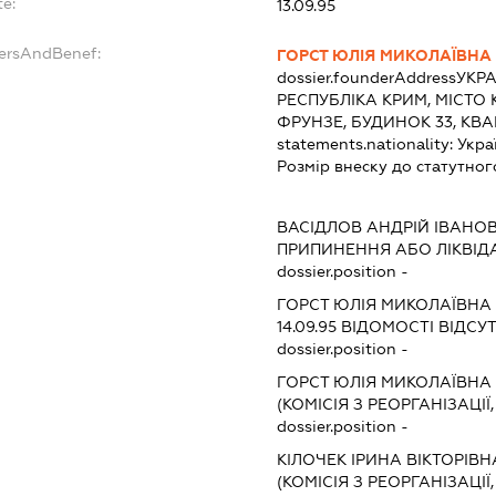
te:
13.09.95
dersAndBenef:
ГОРСТ ЮЛІЯ МИКОЛАЇВНА
dossier.founderAddress
УКРА
РЕСПУБЛІКА КРИМ, МІСТО
ФРУНЗЕ, БУДИНОК 33, КВА
statements.nationality:
Укра
Розмір внеску до статутног
:
ВАСІДЛОВ АНДРІЙ ІВАНО
ПРИПИНЕННЯ АБО ЛІКВІД
dossier.position -
ГОРСТ ЮЛІЯ МИКОЛАЇВНА
14.09.95
ВІДОМОСТІ ВІДСУТ
dossier.position -
ГОРСТ ЮЛІЯ МИКОЛАЇВНА
(КОМІСІЯ З РЕОРГАНІЗАЦІЇ
dossier.position -
КІЛОЧЕК ІРИНА ВІКТОРІВН
(КОМІСІЯ З РЕОРГАНІЗАЦІЇ