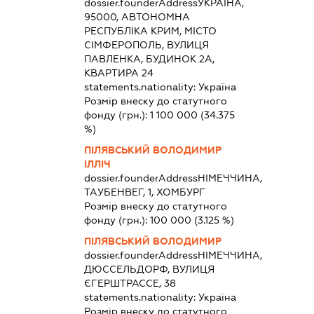
dossier.founderAddress
УКРАЇНА,
95000, АВТОНОМНА
РЕСПУБЛІКА КРИМ, МІСТО
СІМФЕРОПОЛЬ, ВУЛИЦЯ
ПАВЛЕНКА, БУДИНОК 2А,
КВАРТИРА 24
statements.nationality:
Україна
Розмір внеску до статутного
фонду (грн.):
1 100 000
(34.375
%)
ПІЛЯВСЬКИЙ ВОЛОДИМИР
ІЛЛІЧ
dossier.founderAddress
НІМЕЧЧИНА,
ТАУБЕНВЕГ, 1, ХОМБУРГ
Розмір внеску до статутного
фонду (грн.):
100 000
(3.125 %)
ПІЛЯВСЬКИЙ ВОЛОДИМИР
dossier.founderAddress
НІМЕЧЧИНА,
ДЮССЕЛЬДОРФ, ВУЛИЦЯ
ЄГЕРШТРАССЕ, 38
statements.nationality:
Україна
Розмір внеску до статутного