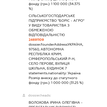
фонду (грн.):
1 100 000
(34.375
%)
СІЛЬСЬКОГОСПОДАРСЬКЕ
ПІДПРИЄМСТВО "БОРІС - АГРО"
У ВИДУ ТОВАРИСТВА З
ОБМЕЖЕНОЮ
ВІДПОВІДАЛЬНІСТЮ
24691109
dossier.founderAddress
УКРАЇНА,
97560, АВТОНОМНА
РЕСПУБЛІКА КРИМ,
СІМФЕРОПОЛЬСЬКИЙ Р-Н,
СЕЛО ПЕРОВЕ, ВУЛИЦЯ
ШКІЛЬНА, БУДИНОК 7
statements.nationality:
Україна
Розмір внеску до статутного
фонду (грн.):
1 000 000
(31.25 %)
dossier.heads:
ВОЛОХОВА ІРИНА ОЛЕГІВНА
-