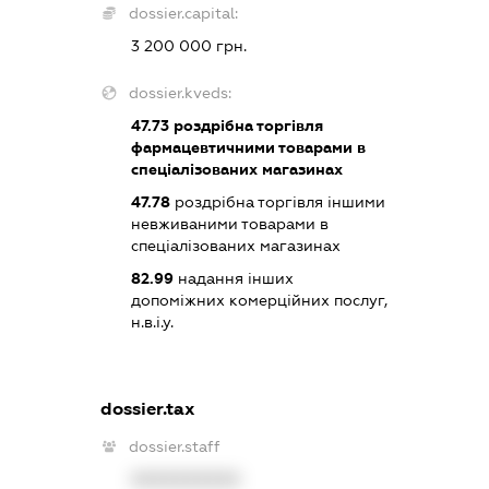
dossier.capital:
3 200 000 грн.
dossier.kveds:
47.73
роздрібна торгівля
фармацевтичними товарами в
спеціалізованих магазинах
47.78
роздрібна торгівля іншими
невживаними товарами в
спеціалізованих магазинах
82.99
надання інших
допоміжних комерційних послуг,
н.в.і.у.
dossier.tax
dossier.staff
XXXXXXXXXX