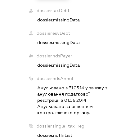
dossier.taxDebt
dossier.missingData
dossier.esvDebt
dossier.missingData
dossier.ndsPayer
dossier.missingData
dossier.ndsAnnul
Анульовано з 31.05.14 у зв'язку з:
анулювання податкової
реєстрацiї з 01.06.2014
Анульовано за рiшенням
контролюючого органу.
dossier.single_tax_reg
dossier.notInList