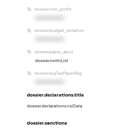
dossier.non_profit
XXXXXXXXXX
dossier.budget_dotation
XXXXXXXXXX
dossier.palne_akciz
dossier.notInList
dossier.bigTaxPayerReg
XXXXXXXXXX
dossier.declarations.title
dossier.declarations.noData
dossier.sanctions