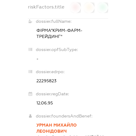
riskFactors.title
0
0
0
dossier.fullName:
ФІРМА"КРИМ-ФАРМ-
ТРЕЙДИНГ"
dossier.opfSubType:
-
dossier.edrpo:
22295823
dossier.regDate:
12.06.95
dossier.foundersAndBenef:
УРМАН МИХАЙЛО
ЛЕОНІДОВИЧ