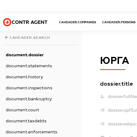
CONTR AGENT
CAHEADER.COMPANIES
CAHEADER.PERSONS
CAHEADER.SEARCH
document.dossier
ЮРГА
document.statements
document.history
dossier.title
document.inspections
dossier.fullN
document.bankruptcy
document.court
dossier.opfSu
document.taxdebts
dossier.edrpo:
document.enforcements