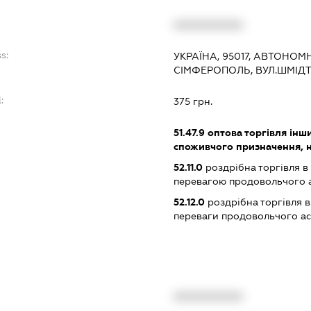
:
XXXXXXXXXX
s:
УКРАЇНА, 95017, АВТОНОМ
СІМФЕРОПОЛЬ, ВУЛ.ШМІДТ
:
375 грн.
51.47.9
оптова торгівля ін
споживчого призначення, н. в
52.11.0
роздрібна торгівля в
перевагою продовольчого 
52.12.0
роздрібна торгівля в
переваги продовольчого а
XXXXXXXXXX