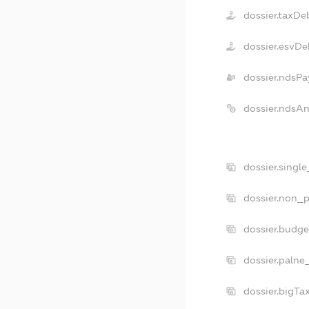
dossier.taxDe
dossier.esvDe
dossier.ndsPa
dossier.ndsA
dossier.singl
dossier.non_p
dossier.budg
dossier.palne
dossier.bigT