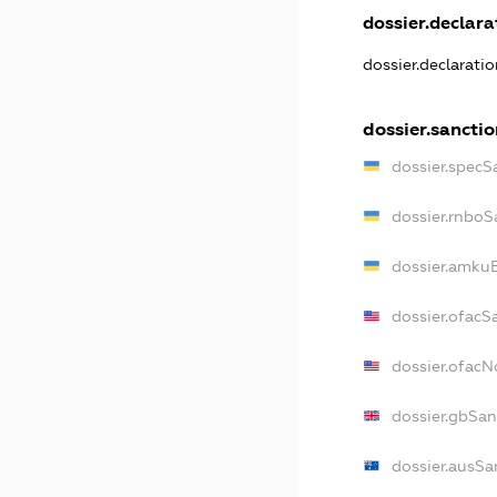
dossier.declarat
dossier.declarati
dossier.sancti
dossier.specS
dossier.rnboS
dossier.amkuB
dossier.ofacS
dossier.ofac
dossier.gbSan
dossier.ausSa