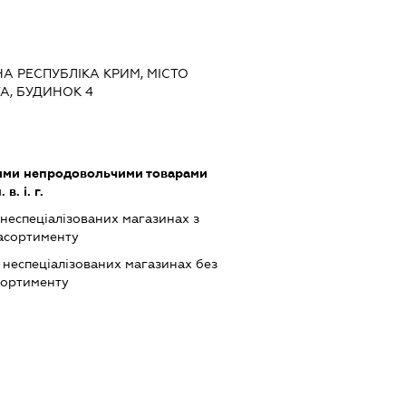
НА РЕСПУБЛІКА КРИМ, МІСТО
А, БУДИНОК 4
шими непродовольчими товарами
. і. г.
 неспеціалізованих магазинах з
асортименту
 неспеціалізованих магазинах без
сортименту