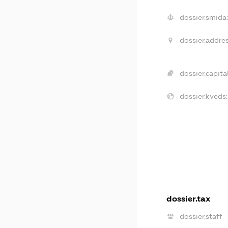
dossier.smida
dossier.addres
dossier.capital
dossier.kveds:
dossier.tax
dossier.staff