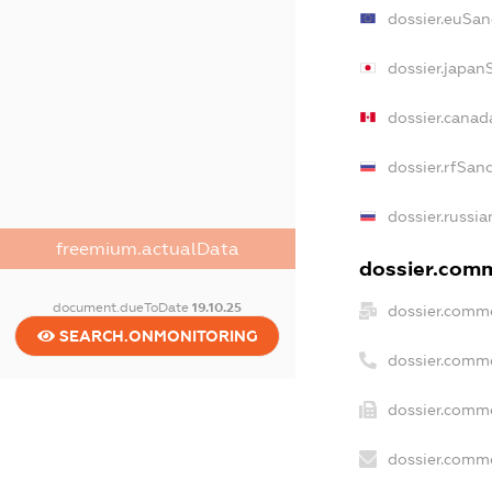
dossier.euSan
dossier.japan
dossier.cana
dossier.rfSan
dossier.russia
freemium.actualData
dossier.comm
document.dueToDate
19.10.25
dossier.comme
SEARCH.ONMONITORING
dossier.comm
dossier.comme
dossier.comme