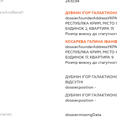
te:
24.10.94
dersAndBenef:
ДУБІНІН ІГОР ГАЛАКТИО
dossier.founderAddress
УКРА
РЕСПУБЛІКА КРИМ, МІСТО
БУДИНОК 2, КВАРТИРА 13
Розмір внеску до статутног
КОСАРЄВА ГАЛИНА ІВАНІ
dossier.founderAddress
УКРА
РЕСПУБЛІКА КРИМ, МІСТО 
БУДИНОК 17, КВАРТИРА 9
Розмір внеску до статутног
:
ДУБІНІН ІГОР ГАЛАКТИО
ВІДСУТНІ
dossier.position -
ДУБІНІН ІГОР ГАЛАКТИО
dossier.position -
ciaries:
dossier.missingData