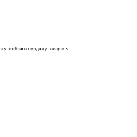
зку з:
обсяги продажу товарiв <