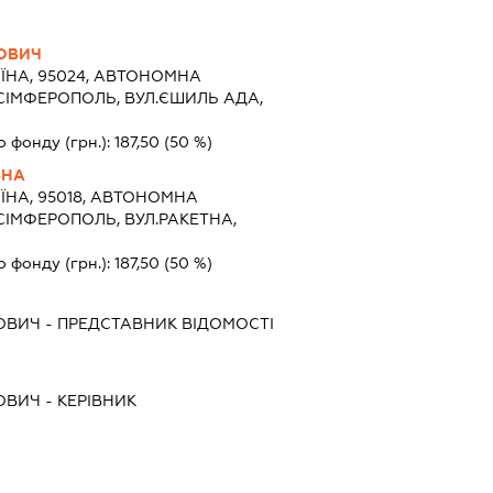
НОВИЧ
ЇНА, 95024, АВТОНОМНА
 СІМФЕРОПОЛЬ, ВУЛ.ЄШИЛЬ АДА,
о фонду (грн.):
187,50
(50 %)
ВНА
ЇНА, 95018, АВТОНОМНА
СІМФЕРОПОЛЬ, ВУЛ.РАКЕТНА,
о фонду (грн.):
187,50
(50 %)
НОВИЧ
-
ПРЕДСТАВНИК
ВІДОМОСТІ
НОВИЧ
-
КЕРІВНИК