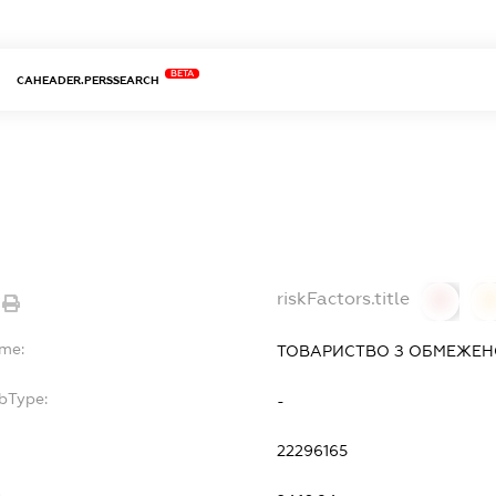
BETA
CAHEADER.PERSSEARCH
riskFactors.title
0
ame:
ТОВАРИСТВО З ОБМЕЖЕН
bType:
-
22296165