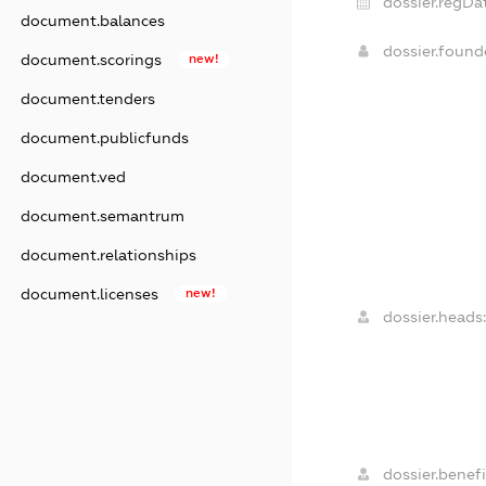
dossier.regDa
document.balances
dossier.foun
document.scorings
new!
document.tenders
document.publicfunds
document.ved
document.semantrum
document.relationships
document.licenses
new!
dossier.heads
dossier.benefi