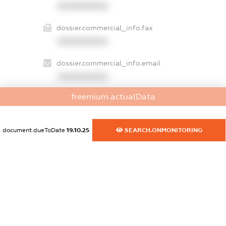
XXXXXXXXXX
dossier.commercial_info.fax
XXXXXXXXXX
dossier.commercial_info.email
XXXXXXXXXX
freemium.actualData
dossier.commercial_info.website
XXXXXXXXXX
document.dueToDate
19.10.25
SEARCH.ONMONITORING
dossier.commercial_info.activity
XXXXXXXXXX
freemium.exampleText_1
freemium.exampleText_2
freemium.anonymousPerSearch2
FREEMIUM.DETAILS