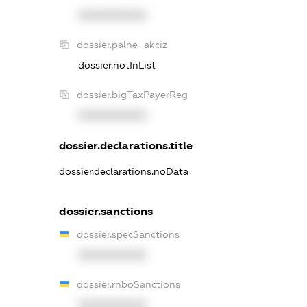
XXXXXXXXXX
dossier.palne_akciz
dossier.notInList
dossier.bigTaxPayerReg
XXXXXXXXXX
dossier.declarations.title
dossier.declarations.noData
dossier.sanctions
dossier.specSanctions
XXXXXXXXXX
dossier.rnboSanctions
XXXXXXXXXX