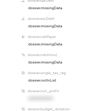
dossier.taxDebt
dossier.missingData
dossier.esvDebt
dossier.missingData
dossier.ndsPayer
dossier.missingData
dossier.ndsAnnul
dossier.missingData
dossier.single_tax_reg
dossier.notInList
dossier.non_profit
XXXXXXXXXX
dossier.budget_dotation