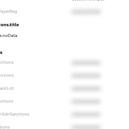
xPayerReg
XXXXXXXXXX
ons.title
ns.noData
ns
nctions
XXXXXXXXXX
nctions
XXXXXXXXXX
ackList
XXXXXXXXXX
nctions
XXXXXXXXXX
onSdnSanctions
XXXXXXXXXX
tions
XXXXXXXXXX