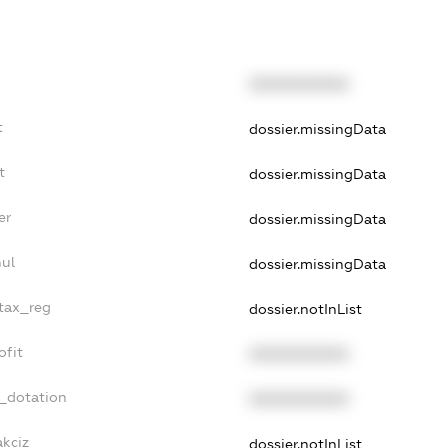
XXXXXXXXXX
t
dossier.missingData
t
dossier.missingData
er
dossier.missingData
nul
dossier.missingData
_tax_reg
dossier.notInList
ofit
XXXXXXXXXX
t_dotation
XXXXXXXXXX
akciz
dossier.notInList