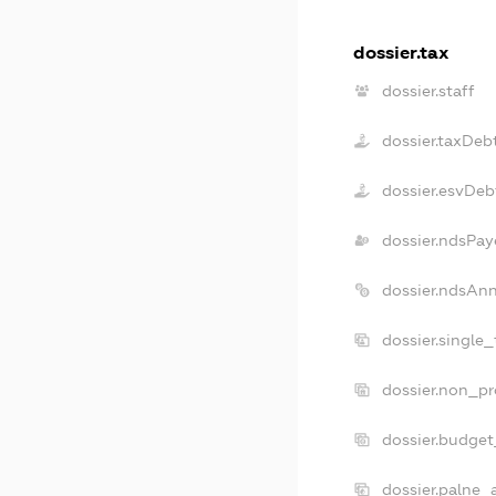
dossier.tax
dossier.staff
dossier.taxDeb
dossier.esvDeb
dossier.ndsPay
dossier.ndsAn
dossier.single
dossier.non_pr
dossier.budge
dossier.palne_