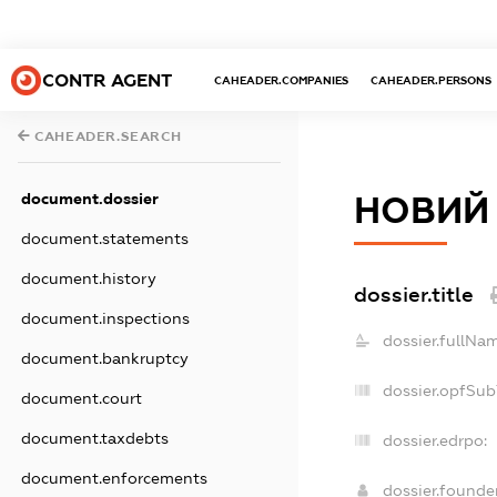
CONTR AGENT
CAHEADER.COMPANIES
CAHEADER.PERSONS
CAHEADER.SEARCH
document.dossier
НОВИЙ
document.statements
document.history
dossier.title
document.inspections
dossier.fullNa
document.bankruptcy
dossier.opfSub
document.court
document.taxdebts
dossier.edrpo:
document.enforcements
dossier.found