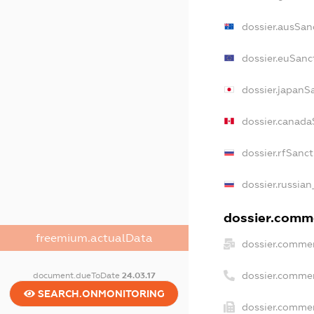
dossier.ausSan
dossier.euSanc
dossier.japanS
dossier.canada
dossier.rfSanc
dossier.russian
dossier.comme
freemium.actualData
dossier.commer
dossier.comme
document.dueToDate
24.03.17
SEARCH.ONMONITORING
dossier.commer