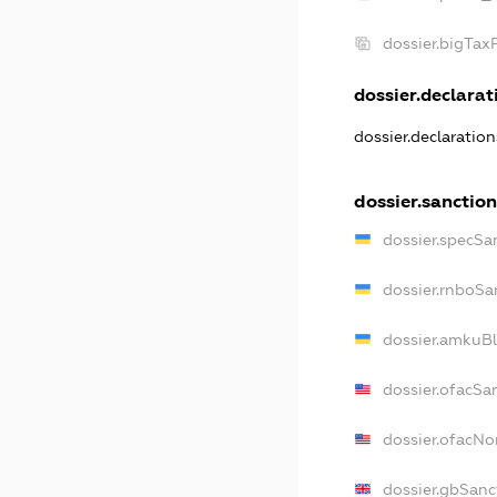
dossier.bigTa
dossier.declarati
dossier.declaratio
dossier.sanctio
dossier.specSa
dossier.rnboSa
dossier.amkuBl
dossier.ofacSa
dossier.ofacN
dossier.gbSanc