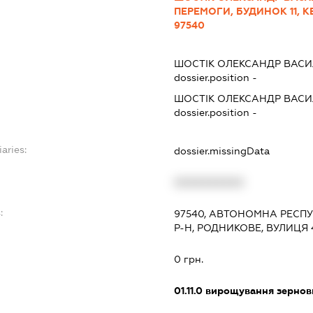
ПЕРЕМОГИ, БУДИНОК 11, К
97540
ШОСТІК ОЛЕКСАНДР ВАС
dossier.position -
ШОСТІК ОЛЕКСАНДР ВАС
dossier.position -
aries:
dossier.missingData
XXXXXXXXXX
:
97540, АВТОНОМНА РЕСП
Р-Н, РОДНИКОВЕ, ВУЛИЦЯ 4
0 грн.
01.11.0
вирощування зернови