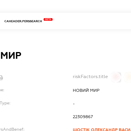
BETA
CAHEADER.PERSSEARCH
 МИР
riskFactors.title
0
0
me:
НОВИЙ МИР
Type:
-
22309867
ersAndBenef:
ШОСТІК ОЛЕКСАНДР ВАСИ