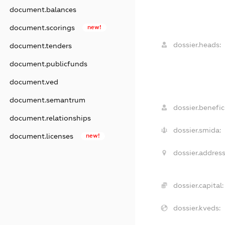
document.balances
document.scorings
new!
dossier.heads:
document.tenders
document.publicfunds
document.ved
document.semantrum
dossier.benefici
document.relationships
dossier.smida:
document.licenses
new!
dossier.address
dossier.capital:
dossier.kveds: