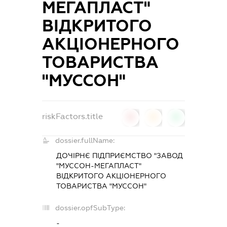
МЕГАПЛАСТ"
ВІДКРИТОГО
АКЦІОНЕРНОГО
ТОВАРИСТВА
"МУССОН"
riskFactors.title
0
0
0
dossier.fullName:
ДОЧІРНЄ ПІДПРИЄМСТВО "ЗАВОД
"МУССОН-МЕГАПЛАСТ"
ВІДКРИТОГО АКЦІОНЕРНОГО
ТОВАРИСТВА "МУССОН"
dossier.opfSubType:
-