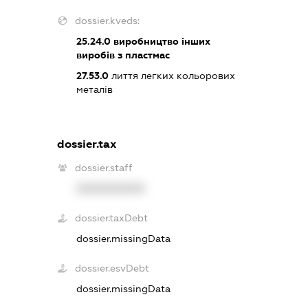
dossier.kveds:
25.24.0
виробництво інших
виробів з пластмас
27.53.0
лиття легких кольорових
металів
dossier.tax
dossier.staff
XXXXXXXXXX
dossier.taxDebt
dossier.missingData
dossier.esvDebt
dossier.missingData