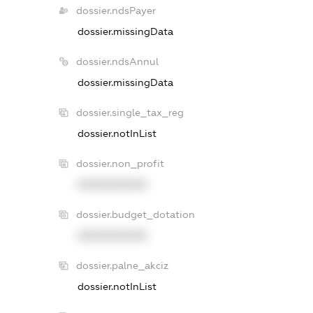
dossier.ndsPayer
dossier.missingData
dossier.ndsAnnul
dossier.missingData
dossier.single_tax_reg
dossier.notInList
dossier.non_profit
XXXXXXXXXX
dossier.budget_dotation
XXXXXXXXXX
dossier.palne_akciz
dossier.notInList