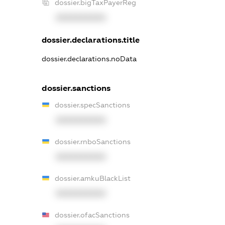
dossier.bigTaxPayerReg
XXXXXXXXXX
dossier.declarations.title
dossier.declarations.noData
dossier.sanctions
dossier.specSanctions
XXXXXXXXXX
dossier.rnboSanctions
XXXXXXXXXX
dossier.amkuBlackList
XXXXXXXXXX
dossier.ofacSanctions