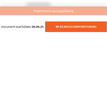
XXXXXXXXXX
freemium.actualData
dossier.commercial_info.website
XXXXXXXXXX
document.dueToDate
28.06.25
SEARCH.ONMONITORING
dossier.commercial_info.activity
XXXXXXXXXX
freemium.exampleText_1
freemium.exampleText_2
freemium.anonymousPerSearch2
FREEMIUM.DETAILS
FREEMIUM.REGISTER