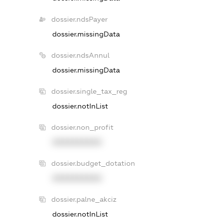
dossier.ndsPayer
dossier.missingData
dossier.ndsAnnul
dossier.missingData
dossier.single_tax_reg
dossier.notInList
dossier.non_profit
XXXXXXXXXX
dossier.budget_dotation
XXXXXXXXXX
dossier.palne_akciz
dossier.notInList