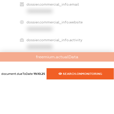
dossier.commercial_info.email
XXXXXXXXXX
dossier.commercial_info.website
XXXXXXXXXX
dossier.commercial_info.activity
XXXXXXXXXX
freemium.actualData
freemium.exampleText_1
freemium.exampleText_2
document.dueToDate
19.10.25
SEARCH.ONMONITORING
freemium.anonymousPerSearch2
FREEMIUM.DETAILS
FREEMIUM.REGISTER