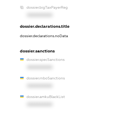
dossier.bigTaxPayerReg
XXXXXXXXXX
dossier.declarations.title
dossier.declarations.noData
dossier.sanctions
dossier.specSanctions
XXXXXXXXXX
dossier.rnboSanctions
XXXXXXXXXX
dossier.amkuBlackList
XXXXXXXXXX