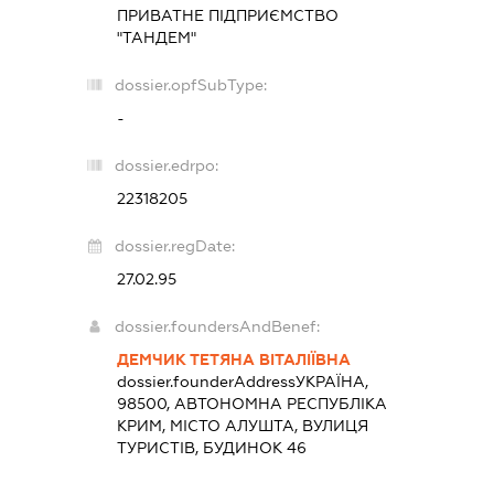
ПРИВАТНЕ ПІДПРИЄМСТВО
"ТАНДЕМ"
dossier.opfSubType:
-
dossier.edrpo:
22318205
dossier.regDate:
27.02.95
dossier.foundersAndBenef:
ДЕМЧИК ТЕТЯНА ВІТАЛІЇВНА
dossier.founderAddress
УКРАЇНА,
98500, АВТОНОМНА РЕСПУБЛІКА
КРИМ, МІСТО АЛУШТА, ВУЛИЦЯ
ТУРИСТІВ, БУДИНОК 46