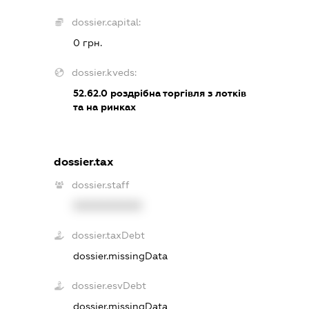
dossier.capital:
0 грн.
dossier.kveds:
52.62.0
роздрібна торгівля з лотків
та на ринках
dossier.tax
dossier.staff
XXXXXXXXXX
dossier.taxDebt
dossier.missingData
dossier.esvDebt
dossier.missingData