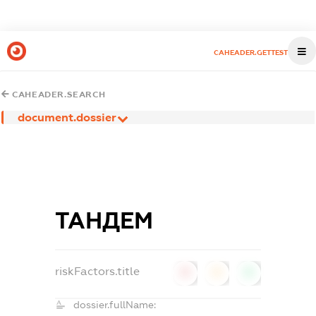
CAHEADER.GETTEST
CAHEADER.SEARCH
document.dossier
ТАНДЕМ
riskFactors.title
0
0
0
dossier.fullName: