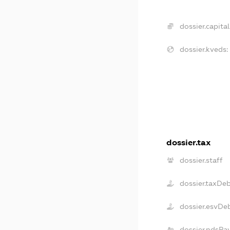
dossier.capital
dossier.kveds:
dossier.tax
dossier.staff
dossier.taxDe
dossier.esvDe
dossier.ndsPa