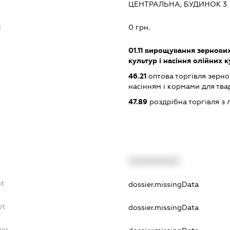
ЦЕНТРАЛЬНА, БУДИНОК 3
:
0 грн.
01.11
вирощування зернових 
культур і насіння олійних 
46.21
оптова торгівля зерн
насінням і кормами для тва
47.89
роздрібна торгівля з 
XXXXXXXXXX
bt
dossier.missingData
bt
dossier.missingData
yer