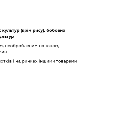
культур (крім рису), бобових
культур
ом, необробленим тютюном,
рин
лотків і на ринках іншими товарами