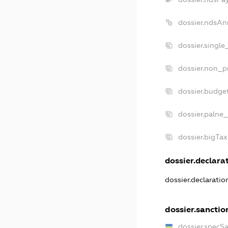
dossier.ndsAn
dossier.singl
dossier.non_p
dossier.budge
dossier.palne_
dossier.bigTa
dossier.declarat
dossier.declarati
dossier.sanctio
dossier.specS