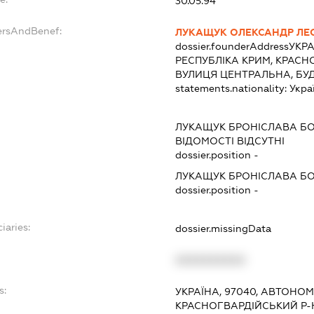
30.05.94
ersAndBenef:
ЛУКАЩУК ОЛЕКСАНДР ЛЕ
dossier.founderAddress
УКРА
РЕСПУБЛІКА КРИМ, КРАСНО
ВУЛИЦЯ ЦЕНТРАЛЬНА, БУД
statements.nationality:
Укра
ЛУКАЩУК БРОНІСЛАВА Б
ВІДОМОСТІ ВІДСУТНІ
dossier.position -
ЛУКАЩУК БРОНІСЛАВА Б
dossier.position -
iaries:
dossier.missingData
XXXXXXXXXX
s:
УКРАЇНА, 97040, АВТОНО
КРАСНОГВАРДІЙСЬКИЙ Р-Н