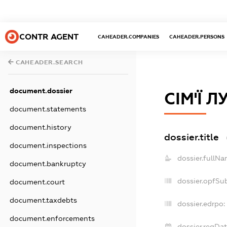
CONTR AGENT
CAHEADER.COMPANIES
CAHEADER.PERSONS
CAHEADER.SEARCH
document.dossier
СІМ'Ї 
document.statements
document.history
dossier.title
document.inspections
dossier.fullNa
document.bankruptcy
dossier.opfSu
document.court
document.taxdebts
dossier.edrpo:
document.enforcements
dossier.regDat