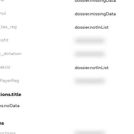
dossier.missingData
nul
dossier.missingData
e_tax_reg
dossier.notInList
rofit
XXXXXXXXXX
t_dotation
XXXXXXXXXX
akciz
dossier.notInList
xPayerReg
XXXXXXXXXX
ions.title
ons.noData
ns
anctions
XXXXXXXXXX