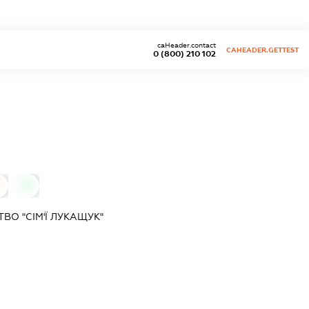
caHeader.contact
CAHEADER.GETTEST
0 (800) 210 102
0
О "СІМ'Ї ЛУКАЩУК"