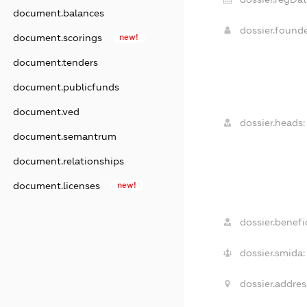
document.balances
dossier.found
document.scorings
new!
document.tenders
document.publicfunds
document.ved
dossier.heads:
document.semantrum
document.relationships
document.licenses
new!
dossier.benefic
dossier.smida:
dossier.addres