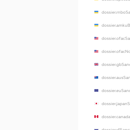
dossier.rnboS
dossier.amkuB
dossier.ofacS
dossier.ofac
dossier.gbSan
dossier.ausSa
dossier.euSan
dossier.japan
dossier.canad
dossier.rfSanc