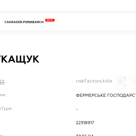
BETA
CAHEADER.PERSSEARCH
ЛУКАЩУК
riskFactors.title
0
0
me:
ФЕРМЕРСЬКЕ ГОСПОДАРСТВ
bType:
-
22318917
e: