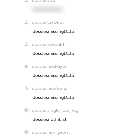
dossier.staff
XXXXXXXXXX
dossier.taxDebt
dossier.missingData
dossier.esvDebt
dossier.missingData
dossier.ndsPayer
dossier.missingData
dossier.ndsAnnul
dossier.missingData
dossier.single_tax_reg
dossier.notInList
dossier.non_profit