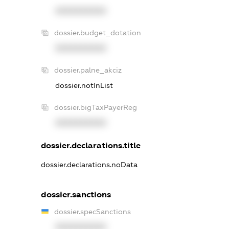
XXXXXXXXXX
dossier.budget_dotation
XXXXXXXXXX
dossier.palne_akciz
dossier.notInList
dossier.bigTaxPayerReg
XXXXXXXXXX
dossier.declarations.title
dossier.declarations.noData
dossier.sanctions
dossier.specSanctions
XXXXXXXXXX