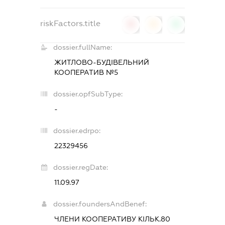
riskFactors.title
0
0
0
dossier.fullName:
ЖИТЛОВО-БУДІВЕЛЬНИЙ
КООПЕРАТИВ №5
dossier.opfSubType:
-
dossier.edrpo:
22329456
dossier.regDate:
11.09.97
dossier.foundersAndBenef:
ЧЛЕНИ КООПЕРАТИВУ КІЛЬК.80