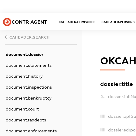
CONTR AGENT
CAHEADER.COMPANIES
CAHEADER.PERSONS
CAHEADER.SEARCH
document.dossier
ОКСА
document.statements
document.history
dossier.title
document.inspections
dossier.fullN
document.bankruptcy
document.court
dossier.opfS
document.taxdebts
dossier.edrpo
document.enforcements