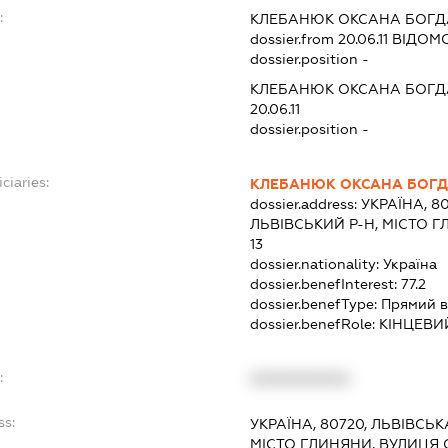
:
КЛЕБАНЮК ОКСАНА БОГД
dossier.from 20.06.11
ВІДОМО
dossier.position -
КЛЕБАНЮК ОКСАНА БОГД
20.06.11
dossier.position -
ciaries:
КЛЕБАНЮК ОКСАНА БОГД
dossier.address:
УКРАЇНА, 8
ЛЬВІВСЬКИЙ Р-Н, МІСТО 
13
dossier.nationality:
Україна
dossier.benefInterest:
77.2
dossier.benefType:
Прямий в
dossier.benefRole:
КІНЦЕВИ
:
XXXXXXXXXX
ss:
УКРАЇНА, 80720, ЛЬВІВСЬК
МІСТО ГЛИНЯНИ, ВУЛИЦЯ 