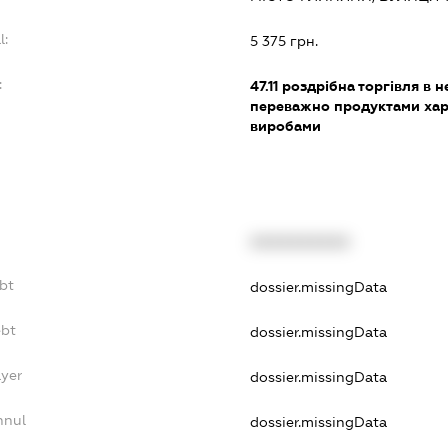
l:
5 375 грн.
:
47.11
роздрібна торгівля в н
переважно продуктами хар
виробами
XXXXXXXXXX
bt
dossier.missingData
ebt
dossier.missingData
ayer
dossier.missingData
nnul
dossier.missingData