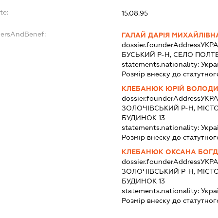
te:
15.08.95
dersAndBenef:
ГАЛАЙ ДАРІЯ МИХАЙЛІВН
dossier.founderAddress
УКРА
БУСЬКИЙ Р-Н, СЕЛО ПОЛТ
statements.nationality:
Укра
Розмір внеску до статутног
КЛЕБАНЮК ЮРІЙ ВОЛОД
dossier.founderAddress
УКРА
ЗОЛОЧІВСЬКИЙ Р-Н, МІСТ
БУДИНОК 13
statements.nationality:
Укра
Розмір внеску до статутног
КЛЕБАНЮК ОКСАНА БОГД
dossier.founderAddress
УКРА
ЗОЛОЧІВСЬКИЙ Р-Н, МІСТ
БУДИНОК 13
statements.nationality:
Укра
Розмір внеску до статутног