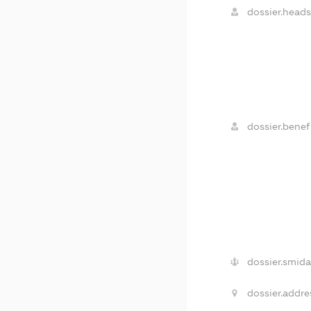
dossier.heads
dossier.benefi
dossier.smida
dossier.addre