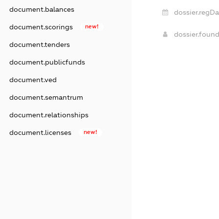
document.balances
dossier.regDa
document.scorings
new!
dossier.foun
document.tenders
document.publicfunds
document.ved
document.semantrum
document.relationships
document.licenses
new!