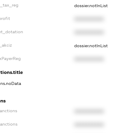
e_tax_reg
dossier.notInList
rofit
XXXXXXXXXX
et_dotation
XXXXXXXXXX
_akciz
dossier.notInList
axPayerReg
XXXXXXXXXX
tions.title
ions.noData
ons
Sanctions
XXXXXXXXXX
Sanctions
XXXXXXXXXX