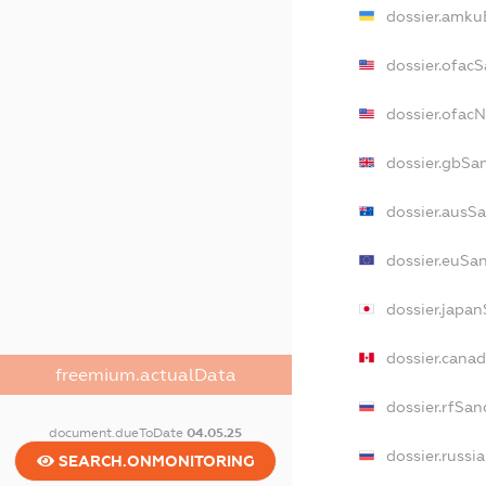
dossier.amku
dossier.ofac
dossier.ofac
dossier.gbSa
dossier.ausS
dossier.euSa
dossier.japa
dossier.cana
freemium.actualData
dossier.rfSan
document.dueToDate
04.05.25
dossier.russi
SEARCH.ONMONITORING