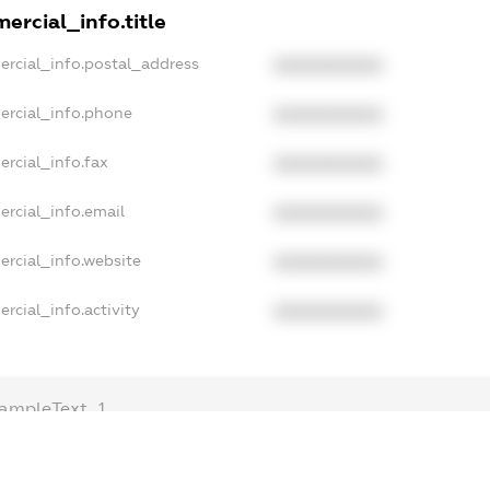
ercial_info.title
ercial_info.postal_address
XXXXXXXXXX
ercial_info.phone
XXXXXXXXXX
ercial_info.fax
XXXXXXXXXX
ercial_info.email
XXXXXXXXXX
ercial_info.website
XXXXXXXXXX
rcial_info.activity
XXXXXXXXXX
ampleText_1
xampleText_2
nonymousPerSearch2
DETAILS
FREEMIUM.REGISTER