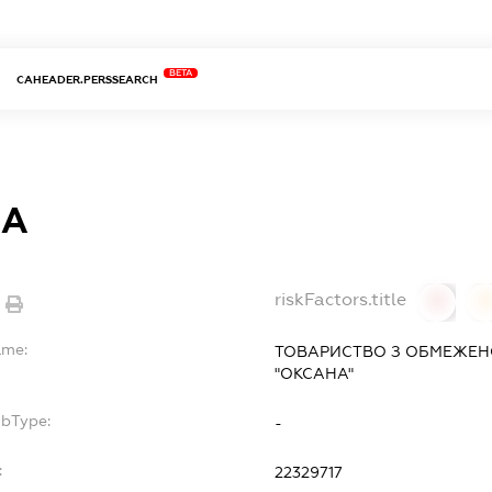
BETA
CAHEADER.PERSSEARCH
НА
riskFactors.title
0
ame:
ТОВАРИСТВО З ОБМЕЖЕН
"ОКСАНА"
ubType:
-
:
22329717