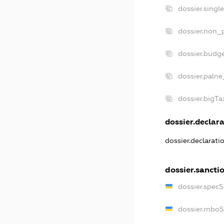
dossier.singl
dossier.non_p
dossier.budg
dossier.palne
dossier.bigT
dossier.declara
dossier.declarat
dossier.sancti
dossier.spec
dossier.rnbo