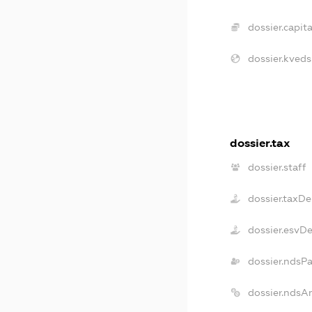
dossier.capita
dossier.kveds
dossier.tax
dossier.staff
dossier.taxDe
dossier.esvD
dossier.ndsP
dossier.ndsA