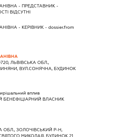
АНІВНА
-
ПРЕДСТАВНИК
-
СТІ ВІДСУТНІ
АНІВНА
-
КЕРІВНИК
- dossier.from
АНІВНА
0720, ЛЬВІВСЬКА ОБЛ.,
ГЛИНЯНИ, ВУЛ.СОНЯЧНА, БУДИНОК
ирішальний вплив
Й БЕНЕФІЦІАРНИЙ ВЛАСНИК
А ОБЛ., ЗОЛОЧІВСЬКИЙ Р-Н,
СВЯТОГО МИКОЛАЯ, БУДИНОК 21