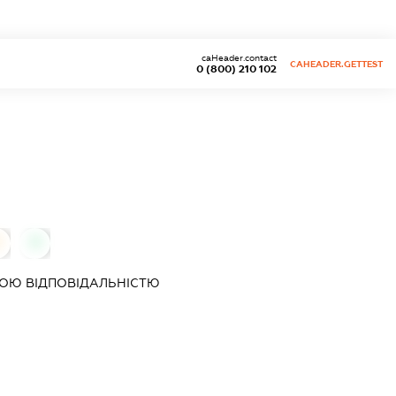
caHeader.contact
CAHEADER.GETTEST
0 (800) 210 102
0
0
ОЮ ВІДПОВІДАЛЬНІСТЮ