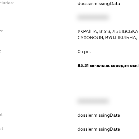
iaries:
dossier.missingData
XXXXXXXXXX
s:
УКРАЇНА, 81513, ЛЬВІВСЬК
СУХОВОЛЯ, ВУЛ.ШКІЛЬНА,
:
0 грн.
85.31
загальна середня осві
XXXXXXXXXX
bt
dossier.missingData
bt
dossier.missingData