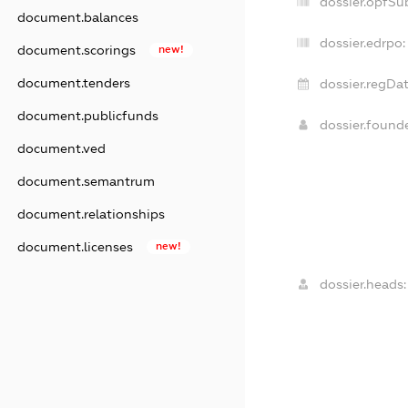
dossier.opfSu
document.balances
dossier.edrpo:
document.scorings
new!
document.tenders
dossier.regDat
document.publicfunds
dossier.found
document.ved
document.semantrum
document.relationships
document.licenses
new!
dossier.heads: