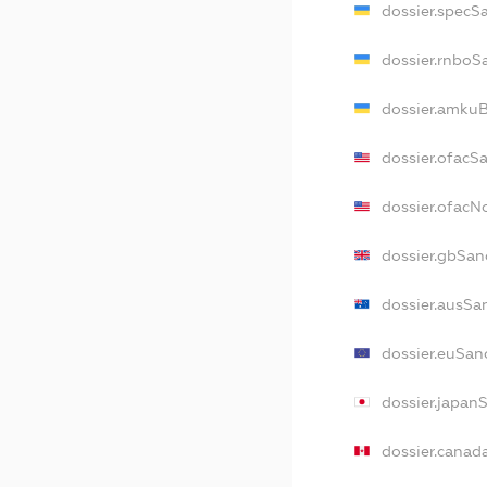
dossier.specS
dossier.rnboS
dossier.amkuB
dossier.ofacS
dossier.ofac
dossier.gbSan
dossier.ausSa
dossier.euSan
dossier.japan
dossier.canad