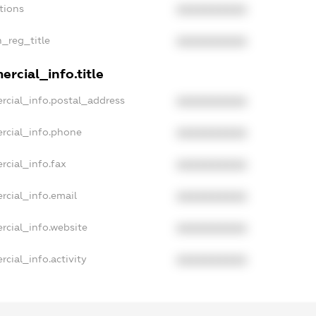
tions
XXXXXXXXXX
n_reg_title
XXXXXXXXXX
rcial_info.title
rcial_info.postal_address
XXXXXXXXXX
rcial_info.phone
XXXXXXXXXX
rcial_info.fax
XXXXXXXXXX
rcial_info.email
XXXXXXXXXX
rcial_info.website
XXXXXXXXXX
cial_info.activity
XXXXXXXXXX