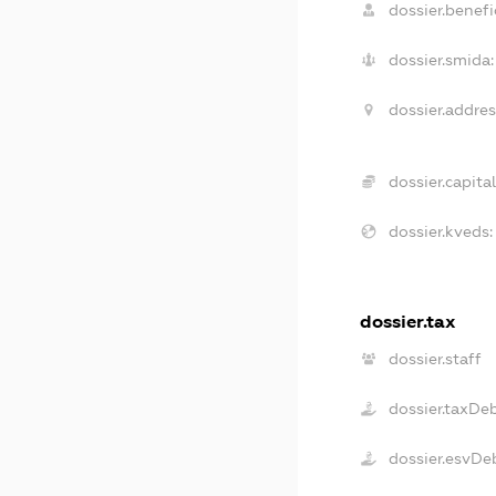
dossier.benefic
dossier.smida:
dossier.addres
dossier.capital
dossier.kveds:
dossier.tax
dossier.staff
dossier.taxDe
dossier.esvDe