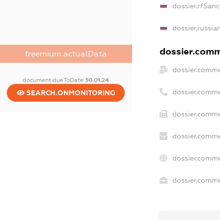
dossier.rfSanc
dossier.russia
dossier.comme
freemium.actualData
dossier.comme
document.dueToDate
30.01.24
dossier.comme
SEARCH.ONMONITORING
dossier.comme
dossier.comme
dossier.comme
dossier.commer