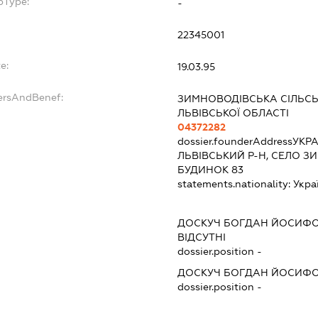
bType:
-
22345001
e:
19.03.95
ersAndBenef:
ЗИМНОВОДІВСЬКА СІЛЬСЬ
ЛЬВІВСЬКОЇ ОБЛАСТІ
04372282
dossier.founderAddress
УКРА
ЛЬВІВСЬКИЙ Р-Н, СЕЛО З
БУДИНОК 83
statements.nationality:
Укра
ДОСКУЧ БОГДАН ЙОСИФ
ВІДСУТНІ
dossier.position -
ДОСКУЧ БОГДАН ЙОСИФ
dossier.position -