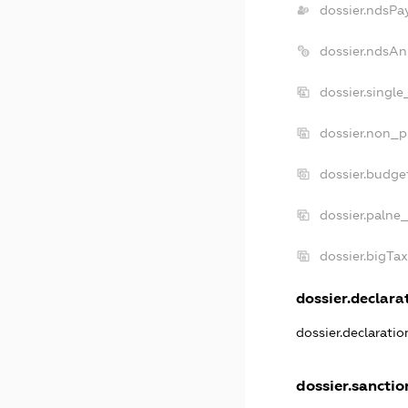
dossier.ndsPa
dossier.ndsAn
dossier.singl
dossier.non_p
dossier.budge
dossier.palne_
dossier.bigTa
dossier.declarat
dossier.declarati
dossier.sanctio