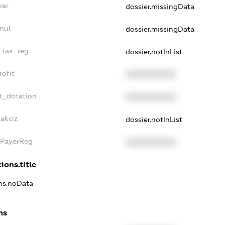
yer
dossier.missingData
nul
dossier.missingData
e_tax_reg
dossier.notInList
rofit
XXXXXXXXXX
t_dotation
XXXXXXXXXX
akciz
dossier.notInList
xPayerReg
XXXXXXXXXX
ions.title
ons.noData
ns