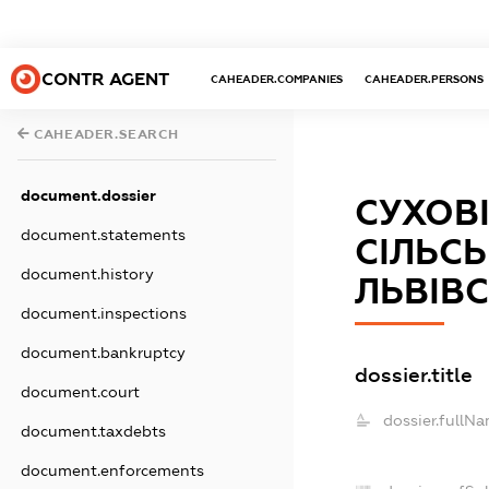
CONTR AGENT
CAHEADER.COMPANIES
CAHEADER.PERSONS
CAHEADER.SEARCH
document.dossier
СУХОВ
document.statements
СІЛЬСЬ
document.history
ЛЬВІВС
document.inspections
document.bankruptcy
dossier.title
document.court
dossier.fullNa
document.taxdebts
document.enforcements