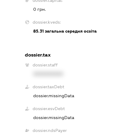
dossier.capital:
0 грн.
dossier.kveds:
85.31
загальна середня освіта
dossier.tax
dossier.staff
XXXXXXXXXX
dossier.taxDebt
dossier.missingData
dossier.esvDebt
dossier.missingData
dossier.ndsPayer