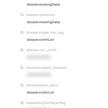
dossier.missingData
dossier.ndsAnnul
dossier.missingData
dossier.single_tax_reg
dossier.notInList
dossier.non_profit
XXXXXXXXXX
dossier.budget_dotation
XXXXXXXXXX
dossier.palne_akciz
dossier.notInList
dossier.bigTaxPayerReg