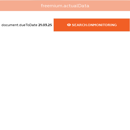
freemium.actualData
dossier.commercial_info.website
XXXXXXXXXX
document.dueToDate
21.03.25
SEARCH.ONMONITORING
dossier.commercial_info.activity
XXXXXXXXXX
freemium.exampleText_1
freemium.exampleText_2
freemium.anonymousPerSearch2
FREEMIUM.DETAILS
FREEMIUM.REGISTER