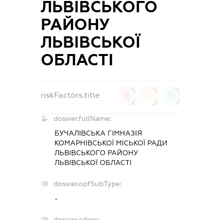
ЛЬВІВСЬКОГО
РАЙОНУ
ЛЬВІВСЬКОЇ
ОБЛАСТІ
riskFactors.title
0
0
0
dossier.fullName:
БУЧАЛІВСЬКА ГІМНАЗІЯ
КОМАРНІВСЬКОЇ МІСЬКОЇ РАДИ
ЛЬВІВСЬКОГО РАЙОНУ
ЛЬВІВСЬКОЇ ОБЛАСТІ
dossier.opfSubType:
-
dossier.edrpo: