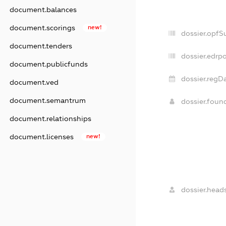
document.balances
document.scorings
new!
dossier.opfS
document.tenders
dossier.edrpo
document.publicfunds
dossier.regDa
document.ved
document.semantrum
dossier.fou
document.relationships
document.licenses
new!
dossier.heads