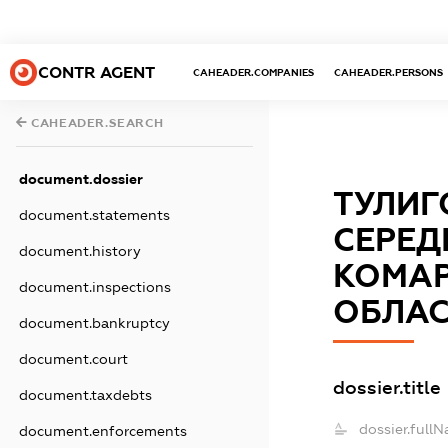
CONTR AGENT
CAHEADER.COMPANIES
CAHEADER.PERSONS
CAHEADER.SEARCH
document.dossier
ТУЛИГ
document.statements
СЕРЕДН
document.history
КОМАР
document.inspections
ОБЛАС
document.bankruptcy
document.court
dossier.title
document.taxdebts
dossier.full
document.enforcements