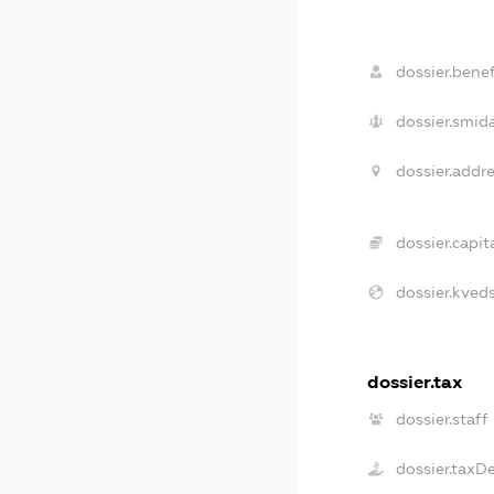
dossier.benef
dossier.smida
dossier.addre
dossier.capita
dossier.kveds
dossier.tax
dossier.staff
dossier.taxD