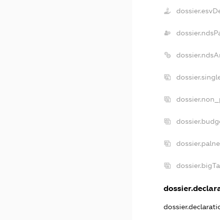
dossier.esvD
dossier.ndsP
dossier.ndsA
dossier.sing
dossier.non_
dossier.budg
dossier.paln
dossier.bigT
dossier.declara
dossier.declarat