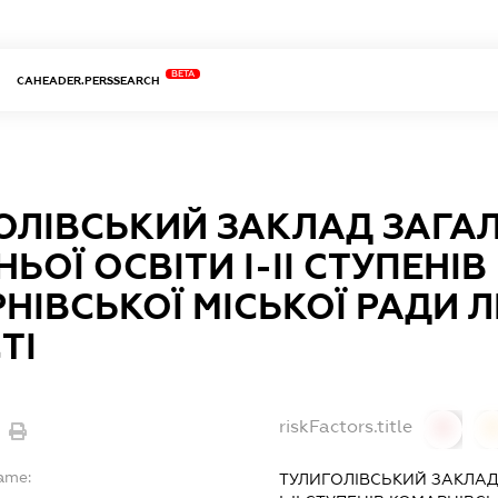
BETA
CAHEADER.PERSSEARCH
ОЛІВСЬКИЙ ЗАКЛАД ЗАГА
ЬОЇ ОСВІТИ І-ІІ СТУПЕНІВ
НІВСЬКОЇ МІСЬКОЇ РАДИ Л
ТІ
riskFactors.title
0
Name:
ТУЛИГОЛІВСЬКИЙ ЗАКЛАД