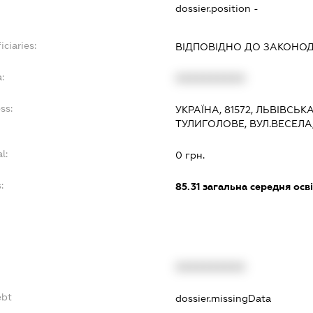
dossier.position -
iciaries:
ВІДПОВІДНО ДО ЗАКОНО
:
XXXXXXXXXX
ss:
УКРАЇНА, 81572, ЛЬВІВСЬК
ТУЛИГОЛОВЕ, ВУЛ.ВЕСЕЛА,
l:
0 грн.
:
85.31
загальна середня осві
XXXXXXXXXX
ebt
dossier.missingData