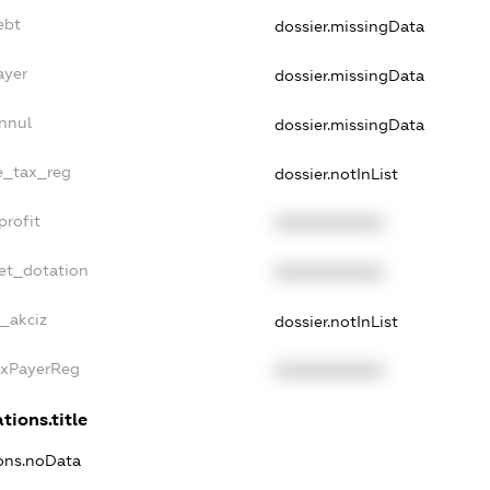
ebt
dossier.missingData
ayer
dossier.missingData
nnul
dossier.missingData
le_tax_reg
dossier.notInList
profit
XXXXXXXXXX
et_dotation
XXXXXXXXXX
e_akciz
dossier.notInList
axPayerReg
XXXXXXXXXX
tions.title
ions.noData