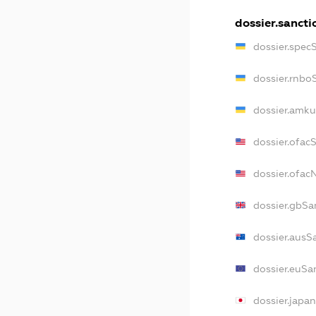
dossier.sancti
dossier.spec
dossier.rnbo
dossier.amku
dossier.ofac
dossier.ofa
dossier.gbSa
dossier.ausS
dossier.euSa
dossier.japa