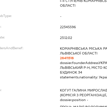
І-ІІ СТУПЕНІВ КОМАРНІВС
ОБЛАСТІ
ubType:
-
:
22345596
te:
23.12.02
ndersAndBenef:
КОМАРНІВСЬКА МІСЬКА Р
ЛЬВІВСЬКОЇ ОБЛАСТІ
26411516
dossier.founderAddress
УКРА
ЛЬВІВСЬКИЙ Р-Н, МІСТО К
БУДИНОК 34
statements.nationality:
Укра
:
КОГУТ ГАЛИНА МИРОСЛА
(КОМІСІЯ З РЕОРГАНІЗАЦІЇ
dossier.position -
ПРОЦЬ МАРІЯ ВОЛОДИМИ