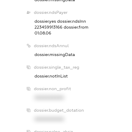
dossier.ndsPayer
dossier.yes
dossier.ndsInn
223459913166
dossier.from
01.08.06
dossier.ndsAnnul
dossier.missingData
dossier.single_tax_reg
dossier.notInList
dossier.non_profit
XXXXXXXXXX
dossier.budget_dotation
XXXXXXXXXX
dossier.palne_akciz