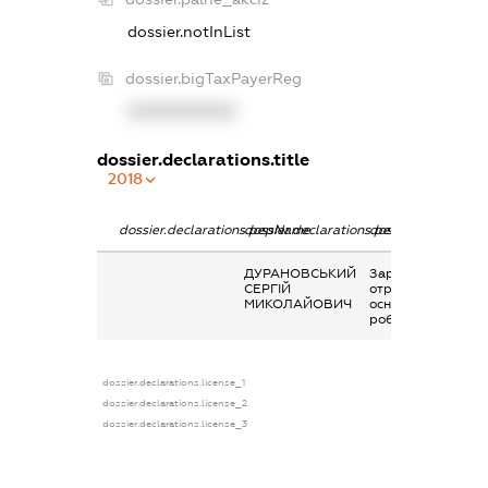
dossier.notInList
dossier.bigTaxPayerReg
XXXXXXXXXX
dossier.declarations.title
2018
dossier.declarations.pepName
dossier.declarations.personName
dossier.declaratio
ДУРАНОВСЬКИЙ
Заробітна плата
СЕРГІЙ
отримана за
МИКОЛАЙОВИЧ
основним місцем
роботи
dossier.declarations.license_1
dossier.declarations.license_2
dossier.declarations.license_3