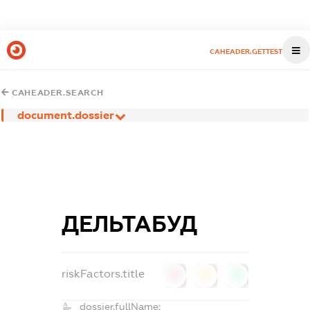
CAHEADER.GETTEST
CAHEADER.SEARCH
document.dossier
ДЕЛЬТАБУД
riskFactors.title
0
0
0
dossier.fullName: