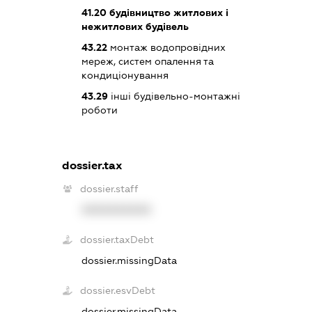
41.20
будівництво житлових і
нежитлових будівель
43.22
монтаж водопровідних
мереж, систем опалення та
кондиціонування
43.29
інші будівельно-монтажні
роботи
dossier.tax
dossier.staff
XXXXXXXXXX
dossier.taxDebt
dossier.missingData
dossier.esvDebt
dossier.missingData