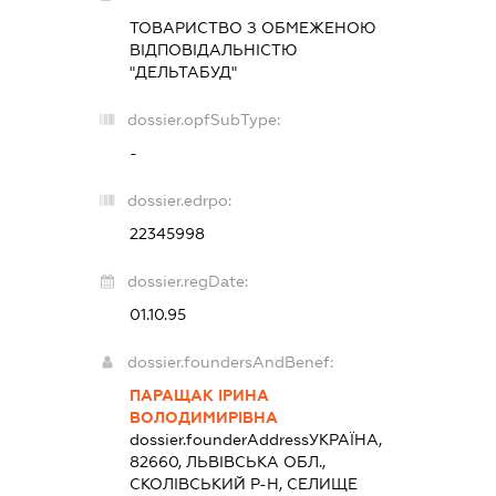
ТОВАРИСТВО З ОБМЕЖЕНОЮ
ВІДПОВІДАЛЬНІСТЮ
"ДЕЛЬТАБУД"
dossier.opfSubType:
-
dossier.edrpo:
22345998
dossier.regDate:
01.10.95
dossier.foundersAndBenef:
ПАРАЩАК ІРИНА
ВОЛОДИМИРІВНА
dossier.founderAddress
УКРАЇНА,
82660, ЛЬВІВСЬКА ОБЛ.,
СКОЛІВСЬКИЙ Р-Н, СЕЛИЩЕ