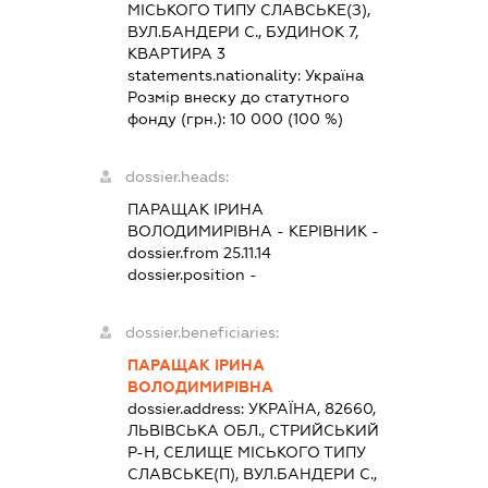
МІСЬКОГО ТИПУ СЛАВСЬКЕ(З),
ВУЛ.БАНДЕРИ С., БУДИНОК 7,
КВАРТИРА 3
statements.nationality:
Україна
Розмір внеску до статутного
фонду (грн.):
10 000
(100 %)
dossier.heads:
ПАРАЩАК ІРИНА
ВОЛОДИМИРІВНА
-
КЕРІВНИК
-
dossier.from 25.11.14
dossier.position -
dossier.beneficiaries:
ПАРАЩАК ІРИНА
ВОЛОДИМИРІВНА
dossier.address:
УКРАЇНА, 82660,
ЛЬВІВСЬКА ОБЛ., СТРИЙСЬКИЙ
Р-Н, СЕЛИЩЕ МІСЬКОГО ТИПУ
СЛАВСЬКЕ(П), ВУЛ.БАНДЕРИ С.,