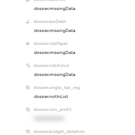
dossier.missingData
dossier.esvDebt
dossier.missingData
dossier.ndsPayer
dossier.missingData
dossier.ndsAnnul
dossier.missingData
dossier.single_tax_reg
dossier.notInList
dossier.non_profit
XXXXXXXXXX
dossier.budget_dotation