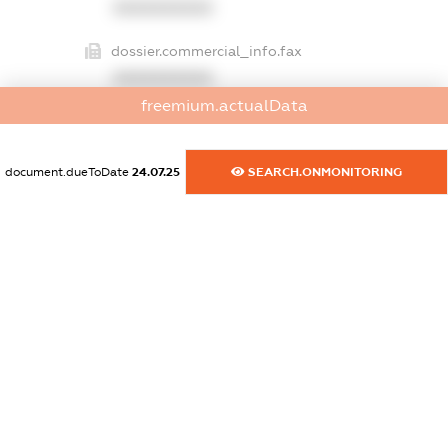
XXXXXXXXXX
dossier.commercial_info.fax
XXXXXXXXXX
freemium.actualData
dossier.commercial_info.email
XXXXXXXXXX
document.dueToDate
24.07.25
SEARCH.ONMONITORING
dossier.commercial_info.website
XXXXXXXXXX
dossier.commercial_info.activity
XXXXXXXXXX
freemium.exampleText_1
freemium.exampleText_2
freemium.anonymousPerSearch2
FREEMIUM.DETAILS