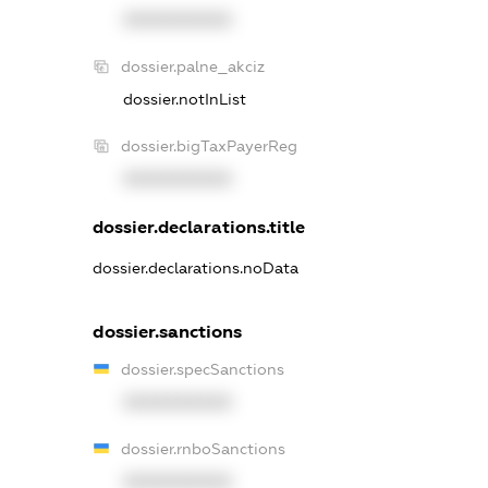
XXXXXXXXXX
dossier.palne_akciz
dossier.notInList
dossier.bigTaxPayerReg
XXXXXXXXXX
dossier.declarations.title
dossier.declarations.noData
dossier.sanctions
dossier.specSanctions
XXXXXXXXXX
dossier.rnboSanctions
XXXXXXXXXX