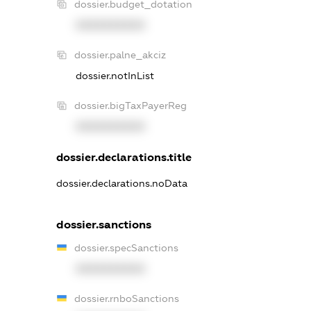
dossier.budget_dotation
XXXXXXXXXX
dossier.palne_akciz
dossier.notInList
dossier.bigTaxPayerReg
XXXXXXXXXX
dossier.declarations.title
dossier.declarations.noData
dossier.sanctions
dossier.specSanctions
XXXXXXXXXX
dossier.rnboSanctions