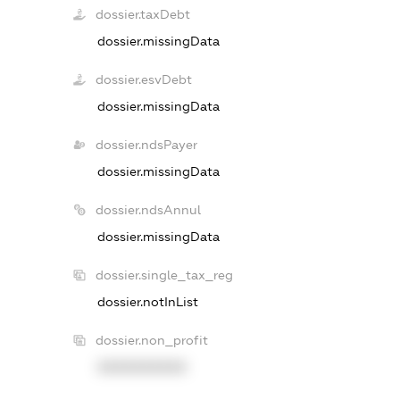
dossier.taxDebt
dossier.missingData
dossier.esvDebt
dossier.missingData
dossier.ndsPayer
dossier.missingData
dossier.ndsAnnul
dossier.missingData
dossier.single_tax_reg
dossier.notInList
dossier.non_profit
XXXXXXXXXX