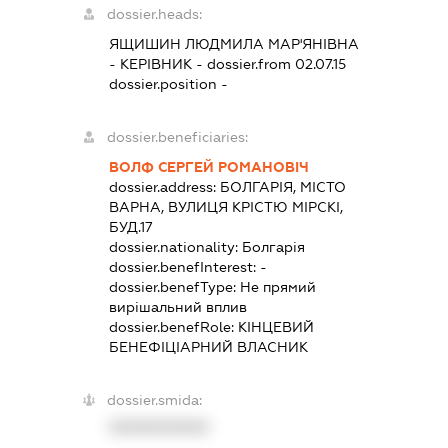
dossier.heads:
ЯЩИШИН ЛЮДМИЛА МАР'ЯНІВНА
-
КЕРІВНИК
- dossier.from 02.07.15
dossier.position -
dossier.beneficiaries:
ВОЛФ СЕРГЕЙ РОМАНОВІЧ
dossier.address:
БОЛГАРІЯ, МІСТО
ВАРНА, ВУЛИЦЯ КРІСТЮ МІРСКІ,
БУД.17
dossier.nationality:
Болгарія
dossier.benefInterest:
-
dossier.benefType:
Не прямий
вирішальний вплив
dossier.benefRole:
КІНЦЕВИЙ
БЕНЕФІЦІАРНИЙ ВЛАСНИК
dossier.smida:
XXXXXXXXXX