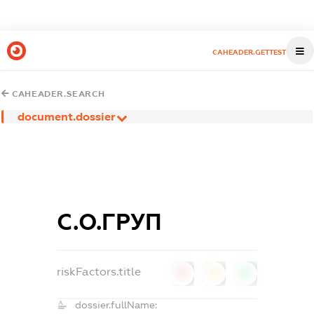
CAHEADER.GETTEST
CAHEADER.SEARCH
document.dossier
С.О.ГРУП
riskFactors.title
0
0
0
dossier.fullName: