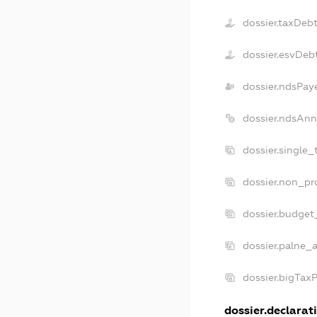
dossier.taxDeb
dossier.esvDeb
dossier.ndsPay
dossier.ndsAnn
dossier.single
dossier.non_pr
dossier.budget
dossier.palne_a
dossier.bigTax
dossier.declarati