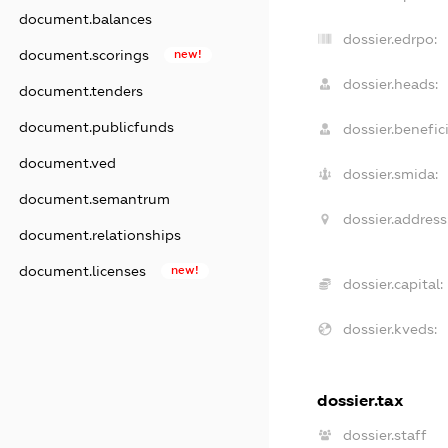
document.balances
dossier.edrpo:
document.scorings
new!
dossier.heads:
document.tenders
document.publicfunds
dossier.benefici
document.ved
dossier.smida:
document.semantrum
dossier.address
document.relationships
document.licenses
new!
dossier.capital:
dossier.kveds:
dossier.tax
dossier.staff