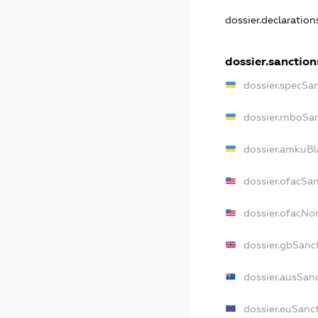
dossier.declaratio
dossier.sanction
dossier.specSa
dossier.rnboSa
dossier.amkuBl
dossier.ofacSa
dossier.ofacN
dossier.gbSanc
dossier.ausSan
dossier.euSanc