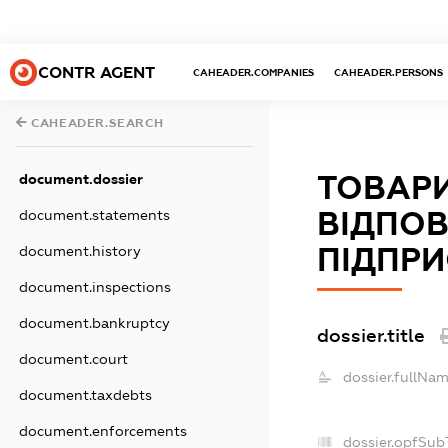
CONTR AGENT
CAHEADER.COMPANIES
CAHEADER.PERSONS
CAHEADER.SEARCH
ТОВАР
document.dossier
ВІДПО
document.statements
ПІДПРИ
document.history
document.inspections
document.bankruptcy
dossier.title
document.court
dossier.fullNam
document.taxdebts
document.enforcements
dossier.opfSub