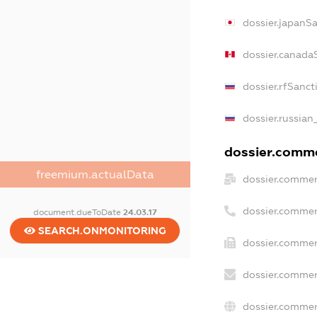
dossier.japanS
dossier.canada
dossier.rfSanct
dossier.russian
dossier.commer
freemium.actualData
dossier.commer
dossier.commer
document.dueToDate
24.03.17
SEARCH.ONMONITORING
dossier.commer
dossier.commer
dossier.commer