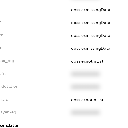
t
dossier.missingData
t
dossier.missingData
er
dossier.missingData
ul
dossier.missingData
_tax_reg
dossier.notInList
ofit
XXXXXXXXXX
_dotation
XXXXXXXXXX
kciz
dossier.notInList
PayerReg
XXXXXXXXXX
ons.title