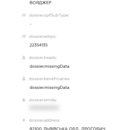
ВОЯДЖЕР
dossier.opfSubType:
-
dossier.edrpo:
22354135
dossier.heads:
dossier.missingData
dossier.beneficiaries:
dossier.missingData
dossier.smida:
XXXXXXXXXX
dossier.address:
82100, ЛЬВІВСЬКА ОБЛ., ДРОГОБИЧ,