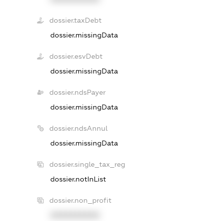
dossier.taxDebt
dossier.missingData
dossier.esvDebt
dossier.missingData
dossier.ndsPayer
dossier.missingData
dossier.ndsAnnul
dossier.missingData
dossier.single_tax_reg
dossier.notInList
dossier.non_profit
XXXXXXXXXX