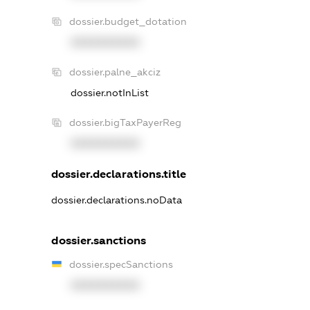
dossier.budget_dotation
XXXXXXXXXX
dossier.palne_akciz
dossier.notInList
dossier.bigTaxPayerReg
XXXXXXXXXX
dossier.declarations.title
dossier.declarations.noData
dossier.sanctions
dossier.specSanctions
XXXXXXXXXX