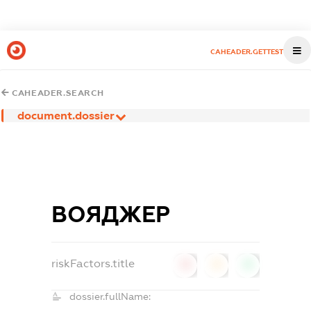
CAHEADER.GETTEST
CAHEADER.SEARCH
document.dossier
ВОЯДЖЕР
riskFactors.title
0
0
0
dossier.fullName: