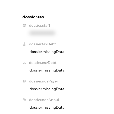
dossier.tax
dossier.staff
XXXXXXXXXX
dossier.taxDebt
dossier.missingData
dossier.esvDebt
dossier.missingData
dossier.ndsPayer
dossier.missingData
dossier.ndsAnnul
dossier.missingData