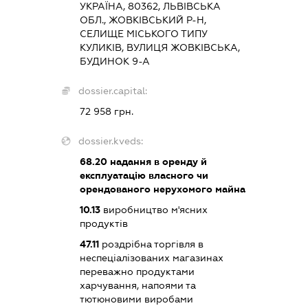
УКРАЇНА, 80362, ЛЬВІВСЬКА
ОБЛ., ЖОВКІВСЬКИЙ Р-Н,
СЕЛИЩЕ МІСЬКОГО ТИПУ
КУЛИКІВ, ВУЛИЦЯ ЖОВКІВСЬКА,
БУДИНОК 9-А
dossier.capital:
72 958 грн.
dossier.kveds:
68.20
надання в оренду й
експлуатацію власного чи
орендованого нерухомого майна
10.13
виробництво м'ясних
продуктів
47.11
роздрібна торгівля в
неспеціалізованих магазинах
переважно продуктами
харчування, напоями та
тютюновими виробами