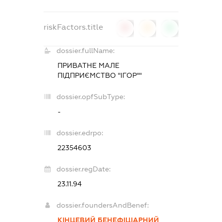
riskFactors.title
0
0
0
dossier.fullName:
ПРИВАТНЕ МАЛЕ
ПІДПРИЄМСТВО "ІГОР""
dossier.opfSubType:
-
dossier.edrpo:
22354603
dossier.regDate:
23.11.94
dossier.foundersAndBenef:
КІНЦЕВИЙ БЕНЕФІЦІАРНИЙ