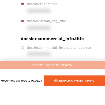
dossier.rfSanctions
XXXXXXXXXX
dossier.russian_reg_title
XXXXXXXXXX
dossier.commercial_info.title
dossier.commercial_info.postal_address
XXXXXXXXXX
dossier.commercial_info.phone
freemium.actualData
XXXXXXXXXX
dossier.commercial_info.fax
document.dueToDate
07.02.24
SEARCH.ONMONITORING
XXXXXXXXXX
dossier.commercial_info.email
XXXXXXXXXX