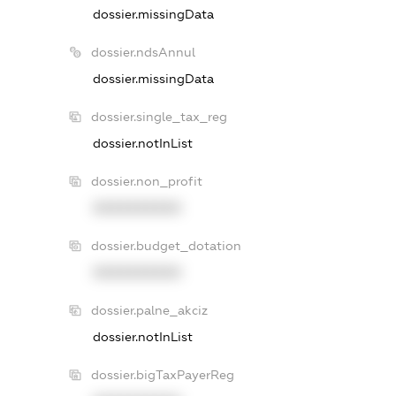
dossier.missingData
dossier.ndsAnnul
dossier.missingData
dossier.single_tax_reg
dossier.notInList
dossier.non_profit
XXXXXXXXXX
dossier.budget_dotation
XXXXXXXXXX
dossier.palne_akciz
dossier.notInList
dossier.bigTaxPayerReg