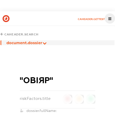
CAHEADER.GETTEST
CAHEADER.SEARCH
document.dossier
"ОВІЯР"
riskFactors.title
0
0
0
dossier.fullName: