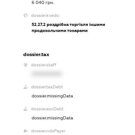
6 040 грн.
dossier.kveds:
52.27.2
роздрібна торгівля іншими
продовольчими товарами
dossier.tax
dossier.staff
XXXXXXXXXX
dossier.taxDebt
dossier.missingData
dossier.esvDebt
dossier.missingData
dossier.ndsPayer