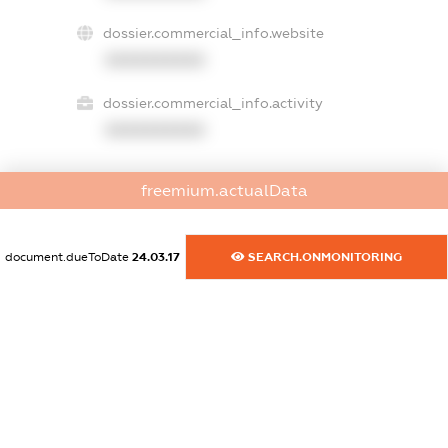
dossier.commercial_info.website
XXXXXXXXXX
dossier.commercial_info.activity
XXXXXXXXXX
freemium.actualData
freemium.exampleText_1
freemium.exampleText_2
freemium.anonymousPerSearch2
document.dueToDate
24.03.17
SEARCH.ONMONITORING
FREEMIUM.DETAILS
FREEMIUM.REGISTER