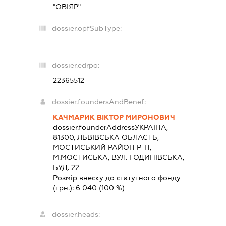
"ОВІЯР"
dossier.opfSubType:
-
dossier.edrpo:
22365512
dossier.foundersAndBenef:
КАЧМАРИК ВІКТОР МИРОНОВИЧ
dossier.founderAddress
УКРАЇНА,
81300, ЛЬВIВСЬКА ОБЛАСТЬ,
МОСТИСЬКИЙ РАЙОН Р-Н,
М.МОСТИСЬКА, ВУЛ. ГОДИНІВСЬКА,
БУД. 22
Розмір внеску до статутного фонду
(грн.):
6 040
(100 %)
dossier.heads: