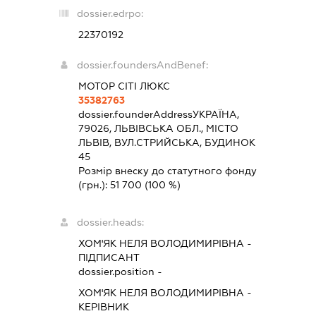
dossier.edrpo:
22370192
dossier.foundersAndBenef:
МОТОР СІТІ ЛЮКС
35382763
dossier.founderAddress
УКРАЇНА,
79026, ЛЬВІВСЬКА ОБЛ., МІСТО
ЛЬВІВ, ВУЛ.СТРИЙСЬКА, БУДИНОК
45
Розмір внеску до статутного фонду
(грн.):
51 700
(100 %)
dossier.heads:
ХОМ'ЯК НЕЛЯ ВОЛОДИМИРІВНА
-
ПІДПИСАНТ
dossier.position -
ХОМ'ЯК НЕЛЯ ВОЛОДИМИРІВНА
-
КЕРІВНИК