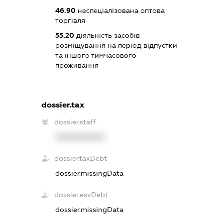
46.90
неспеціалізована оптова
торгівля
55.20
діяльність засобів
розміщування на період відпустки
та іншого тимчасового
проживання
dossier.tax
dossier.staff
XXXXXXXXXX
dossier.taxDebt
dossier.missingData
dossier.esvDebt
dossier.missingData