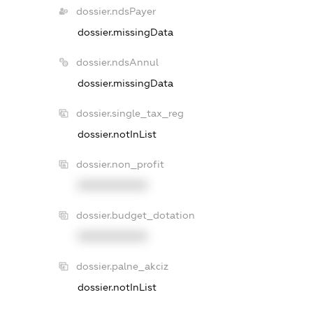
dossier.ndsPayer
dossier.missingData
dossier.ndsAnnul
dossier.missingData
dossier.single_tax_reg
dossier.notInList
dossier.non_profit
XXXXXXXXXX
dossier.budget_dotation
XXXXXXXXXX
dossier.palne_akciz
dossier.notInList