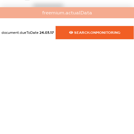
XXXXXXXXXX
freemium.actualData
dossier.commercial_info.website
XXXXXXXXXX
document.dueToDate
24.03.17
SEARCH.ONMONITORING
dossier.commercial_info.activity
XXXXXXXXXX
freemium.exampleText_1
freemium.exampleText_2
freemium.anonymousPerSearch2
FREEMIUM.DETAILS
FREEMIUM.REGISTER