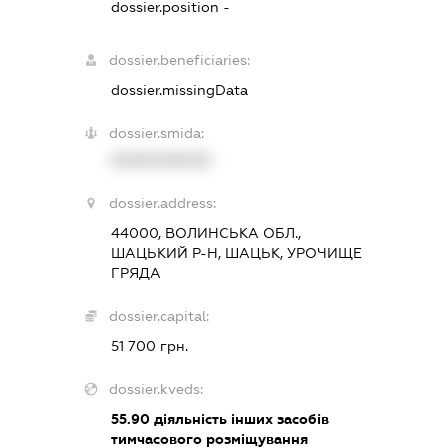
dossier.position -
dossier.beneficiaries:
dossier.missingData
dossier.smida:
XXXXXXXXXX
dossier.address:
44000, ВОЛИНСЬКА ОБЛ.,
ШАЦЬКИЙ Р-Н, ШАЦЬК, УРОЧИЩЕ
ГРЯДА
dossier.capital:
51 700 грн.
dossier.kveds:
55.90
діяльність інших засобів
тимчасового розміщування