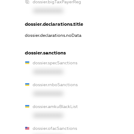
dossier.bigTaxPayerReg
XXXXXXXXXX
dossier.declarations.title
dossier.declarations.noData
dossier.sanctions
dossier.specSanctions
XXXXXXXXXX
dossier.rnboSanctions
XXXXXXXXXX
dossier.amkuBlackList
XXXXXXXXXX
dossier.ofacSanctions