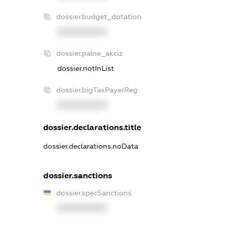
dossier.budget_dotation
XXXXXXXXXX
dossier.palne_akciz
dossier.notInList
dossier.bigTaxPayerReg
XXXXXXXXXX
dossier.declarations.title
dossier.declarations.noData
dossier.sanctions
dossier.specSanctions
XXXXXXXXXX