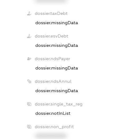
dossier.taxDebt
dossier.missingData
dossier.esvDebt
dossier.missingData
dossier.ndsPayer
dossier.missingData
dossier.ndsAnnul
dossier.missingData
dossier.single_tax_reg
dossier.notInList
dossier.non_profit
XXXXXXXXXX