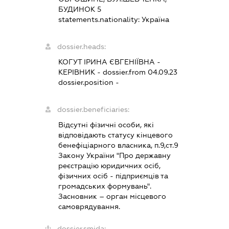
БУДИНОК 5
statements.nationality:
Україна
dossier.heads:
КОГУТ ІРИНА ЄВГЕНІЇВНА
-
КЕРІВНИК
- dossier.from 04.09.23
dossier.position -
dossier.beneficiaries:
Відсутні фізичні особи, які
відповідають статусу кінцевого
бенефіціарного власника, п.9,ст.9
Закону України "Про державну
реєстрацію юридичних осіб,
фізичних осіб - підприємців та
громадських формувань".
Засновник – орган місцевого
самоврядування.
dossier.smida: