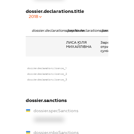
dossier.declarations.title
2018
dossier.declarations.pepName
dossier.declarations.personName
dossier.declaration
ЛИСА ЮЛЯ
Заробітна плата
МИХАЙЛІВНА
отримана за
сумісництвом
dossier.declarations.license_1
dossier.declarations.license_2
dossier.declarations.license_3
dossier.sanctions
dossier.specSanctions
XXXXXXXXXX
dossier.rnboSanctions