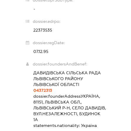
dossier.opfSubType:
-
dossier.edrpo:
22373535
dossier.regDate:
07.12.95
dossier.foundersAndBenef:
ДАВИДІВСЬКА СІЛЬСЬКА РАДА
ЛЬВІВСЬКОГО РАЙОНУ
ЛЬВІВСЬКОЇ ОБЛАСТІ
04372313
dossier.founderAddress
УКРАЇНА,
81151, ЛЬВІВСЬКА ОБЛ.,
ЛЬВІВСЬКИЙ Р-Н, СЕЛО ДАВИДІВ,
ВУЛ.НЕЗАЛЕЖНОСТІ, БУДИНОК
1А
statements.nationality:
Україна