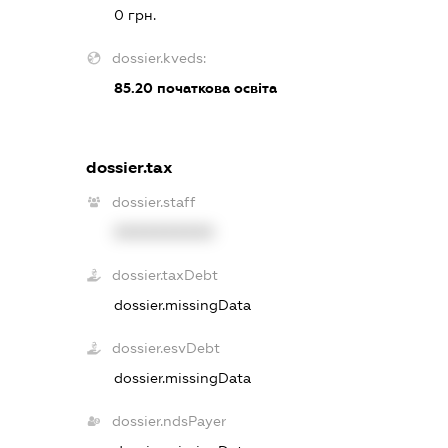
0 грн.
dossier.kveds:
85.20
початкова освіта
dossier.tax
dossier.staff
XXXXXXXXXX
dossier.taxDebt
dossier.missingData
dossier.esvDebt
dossier.missingData
dossier.ndsPayer