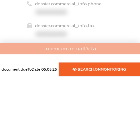
dossier.commercial_info.phone
XXXXXXXXXX
dossier.commercial_info.fax
XXXXXXXXXX
dossier.commercial_info.email
freemium.actualData
XXXXXXXXXX
dossier.commercial_info.website
document.dueToDate
05.05.25
SEARCH.ONMONITORING
XXXXXXXXXX
dossier.commercial_info.activity
XXXXXXXXXX
freemium.exampleText_1
freemium.exampleText_2
freemium.anonymousPerSearch2