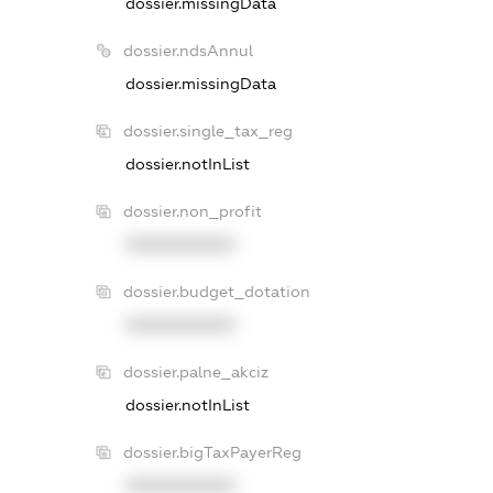
dossier.missingData
dossier.ndsAnnul
dossier.missingData
dossier.single_tax_reg
dossier.notInList
dossier.non_profit
XXXXXXXXXX
dossier.budget_dotation
XXXXXXXXXX
dossier.palne_akciz
dossier.notInList
dossier.bigTaxPayerReg
XXXXXXXXXX