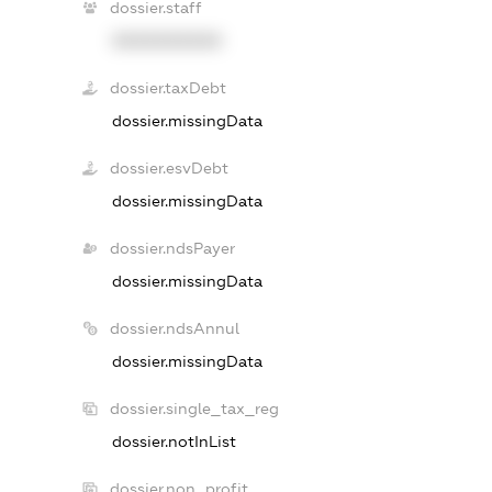
dossier.staff
XXXXXXXXXX
dossier.taxDebt
dossier.missingData
dossier.esvDebt
dossier.missingData
dossier.ndsPayer
dossier.missingData
dossier.ndsAnnul
dossier.missingData
dossier.single_tax_reg
dossier.notInList
dossier.non_profit