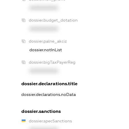
XXXXXXXXXX
dossier.budget_dotation
XXXXXXXXXX
dossier.palne_akciz
dossier.notInList
dossier.bigTaxPayerReg
XXXXXXXXXX
dossier.declarations.title
dossier.declarations.noData
dossier.sanctions
dossier.specSanctions