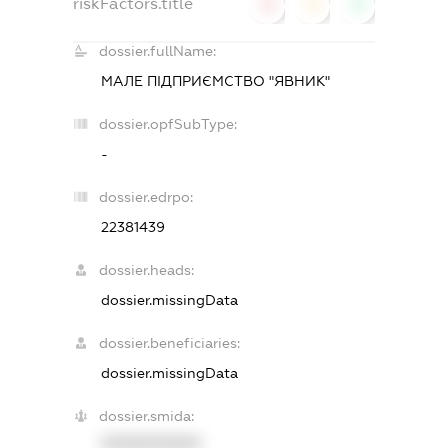
riskFactors.title
0
0
0
dossier.fullName:
МАЛЕ ПІДПРИЄМСТВО "ЯВНИК"
dossier.opfSubType:
-
dossier.edrpo:
22381439
dossier.heads:
dossier.missingData
dossier.beneficiaries:
dossier.missingData
dossier.smida:
XXXXXXXXXX