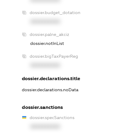
dossier.budget_dotation
XXXXXXXXXX
dossier.palne_akciz
dossier.notInList
dossier.bigTaxPayerReg
XXXXXXXXXX
dossier.declarations.title
dossier.declarations.noData
dossier.sanctions
dossier.specSanctions
XXXXXXXXXX