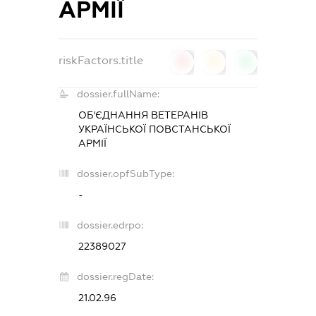
АРМІЇ
riskFactors.title
0
0
0
dossier.fullName:
ОБ'ЄДНАННЯ ВЕТЕРАНІВ
УКРАЇНСЬКОЇ ПОВСТАНСЬКОЇ
АРМІЇ
dossier.opfSubType:
-
dossier.edrpo:
22389027
dossier.regDate:
21.02.96