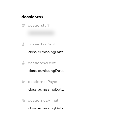
dossier.tax
dossier.staff
XXXXXXXXXX
dossier.taxDebt
dossier.missingData
dossier.esvDebt
dossier.missingData
dossier.ndsPayer
dossier.missingData
dossier.ndsAnnul
dossier.missingData