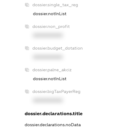
dossier.single_tax_reg
dossier.notInList
dossier.non_profit
XXXXXXXXXX
dossier.budget_dotation
XXXXXXXXXX
dossier.palne_akciz
dossier.notInList
dossier.bigTaxPayerReg
XXXXXXXXXX
dossier.declarations.title
dossier.declarations.noData