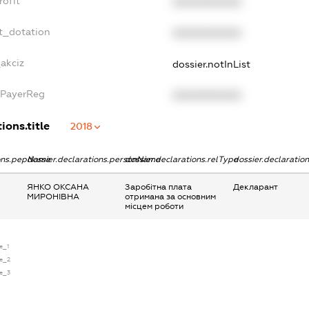
rofit
XXXXXXXXXX
t_dotation
XXXXXXXXXX
_akciz
dossier.notInList
xPayerReg
XXXXXXXXXX
ions.title
2018
ions.pepName
dossier.declarations.personName
dossier.declarations.relType
dossier.declaratio
ЯНКО ОКСАНА
Заробітна плата
Декларант
МИРОНІВНА
отримана за основним
місцем роботи
se_1
se_2
se_3