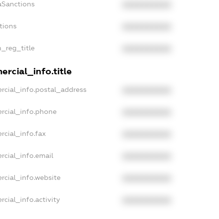
aSanctions
XXXXXXXXXX
tions
XXXXXXXXXX
n_reg_title
XXXXXXXXXX
rcial_info.title
rcial_info.postal_address
XXXXXXXXXX
rcial_info.phone
XXXXXXXXXX
rcial_info.fax
XXXXXXXXXX
rcial_info.email
XXXXXXXXXX
rcial_info.website
XXXXXXXXXX
cial_info.activity
XXXXXXXXXX