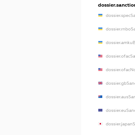
dossier.sanctio
dossier.specS
dossier.rnboS
dossier.amkuB
dossier.ofacS
dossier.ofac
dossier.gbSan
dossier.ausSa
dossier.euSan
dossier.japan