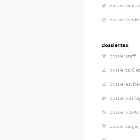
dossier.capital
dossier.kveds:
dossier.tax
dossier.staff
dossier.taxDe
dossier.esvDe
dossier.ndsPa
dossier.ndsAn
dossier.singl