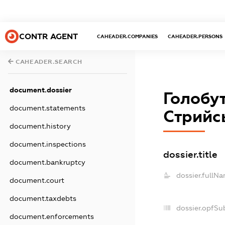
CONTR AGENT
CAHEADER.COMPANIES
CAHEADER.PERSONS
CAHEADER.SEARCH
document.dossier
Голобут
document.statements
Стрийсь
document.history
document.inspections
dossier.title
document.bankruptcy
dossier.fullNa
document.court
document.taxdebts
dossier.opfSu
document.enforcements