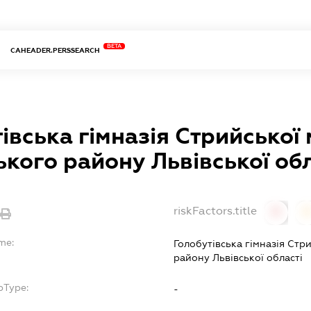
BETA
CAHEADER.PERSSEARCH
івська гімназія Стрийської 
кого району Львівської обл
riskFactors.title
0
me:
Голобутівська гімназія Стр
району Львівської області
bType:
-