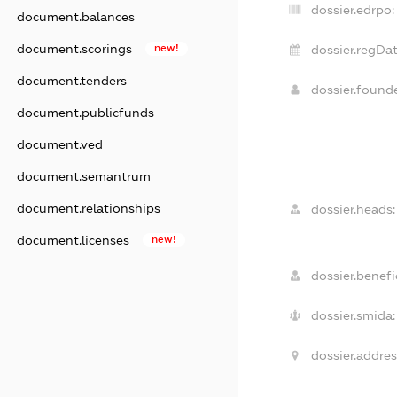
dossier.edrpo:
document.balances
document.scorings
new!
dossier.regDat
document.tenders
dossier.foun
document.publicfunds
document.ved
document.semantrum
document.relationships
dossier.heads:
document.licenses
new!
dossier.benefic
dossier.smida:
dossier.addres