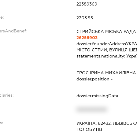
22389369
e:
27.03.95
dersAndBenef:
СТРИЙСЬКА МІСЬКА РАДА
26256903
dossier.founderAddress
УКРА
МІСТО СТРИЙ, ВУЛИЦЯ ШЕ
statements.nationality:
Укра
ГРОС ІРИНА МИХАЙЛІВНА
dossier.position -
iaries:
dossier.missingData
XXXXXXXXXX
s:
УКРАЇНА, 82432, ЛЬВІВСЬК
ГОЛОБУТІВ