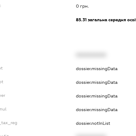
:
0 грн.
85.31
загальна середня осві
XXXXXXXXXX
bt
dossier.missingData
bt
dossier.missingData
yer
dossier.missingData
nul
dossier.missingData
e_tax_reg
dossier.notInList