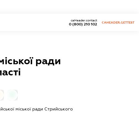
caHeader.contact
CAHEADER.GETTEST
0 (800) 210 102
міської ради
асті
0
0
ийської міської ради Стрийського