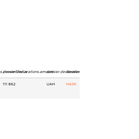
ns.personStatus
dossier.declarations.amount
dossier.declarations.currency
dossier.declarations.source
111 862
UAH
НАЗК