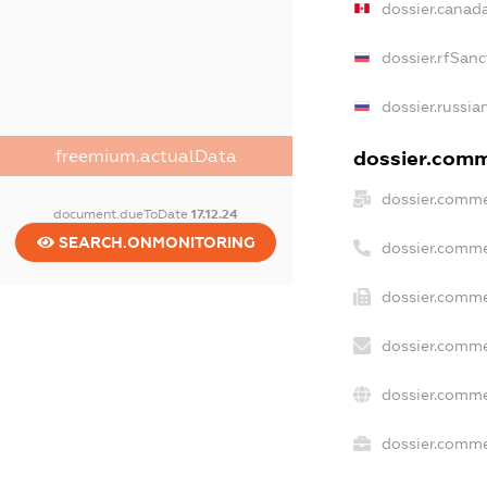
dossier.canad
dossier.rfSanc
dossier.russia
dossier.comme
freemium.actualData
dossier.comme
document.dueToDate
17.12.24
SEARCH.ONMONITORING
dossier.comme
dossier.comme
dossier.comme
dossier.comme
dossier.commer