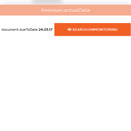
XXXXXXXXXX
freemium.actualData
dossier.commercial_info.activity
XXXXXXXXXX
document.dueToDate
24.03.17
SEARCH.ONMONITORING
freemium.exampleText_1
freemium.exampleText_2
freemium.anonymousPerSearch2
FREEMIUM.DETAILS
FREEMIUM.REGISTER