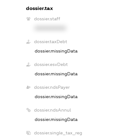
dossier.tax
dossier.staff
XXXXXXXXXX
dossier.taxDebt
dossier.missingData
dossier.esvDebt
dossier.missingData
dossier.ndsPayer
dossier.missingData
dossier.ndsAnnul
dossier.missingData
dossier.single_tax_reg