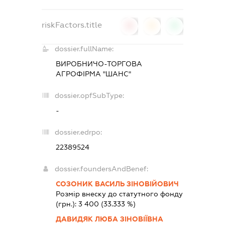
riskFactors.title
0
0
0
dossier.fullName:
ВИРОБНИЧО-ТОРГОВА
АГРОФІРМА "ШАНС"
dossier.opfSubType:
-
dossier.edrpo:
22389524
dossier.foundersAndBenef:
СОЗОНИК ВАСИЛЬ ЗІНОВІЙОВИЧ
Розмір внеску до статутного фонду
(грн.):
3 400
(33.333 %)
ДАВИДЯК ЛЮБА ЗІНОВІЇВНА