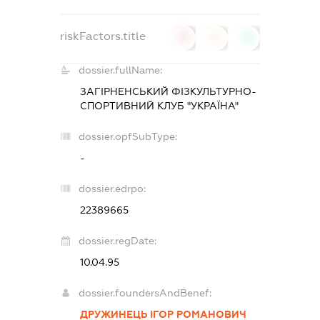
riskFactors.title
0
0
0
dossier.fullName:
ЗАГІРНЕНСЬКИЙ ФІЗКУЛЬТУРНО-
СПОРТИВНИЙ КЛУБ "УКРАЇНА"
dossier.opfSubType:
-
dossier.edrpo:
22389665
dossier.regDate:
10.04.95
dossier.foundersAndBenef:
ДРУЖИНЕЦЬ ІГОР РОМАНОВИЧ