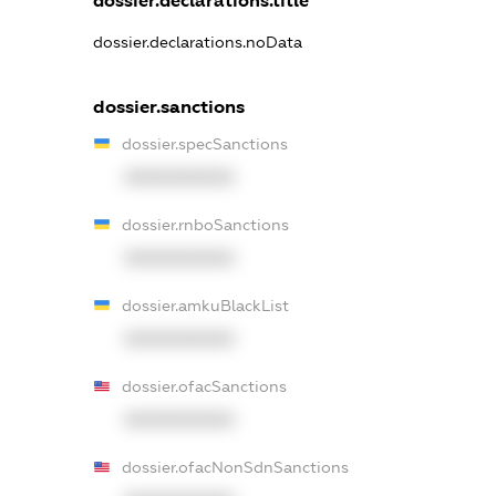
dossier.declarations.title
dossier.declarations.noData
dossier.sanctions
dossier.specSanctions
XXXXXXXXXX
dossier.rnboSanctions
XXXXXXXXXX
dossier.amkuBlackList
XXXXXXXXXX
dossier.ofacSanctions
XXXXXXXXXX
dossier.ofacNonSdnSanctions