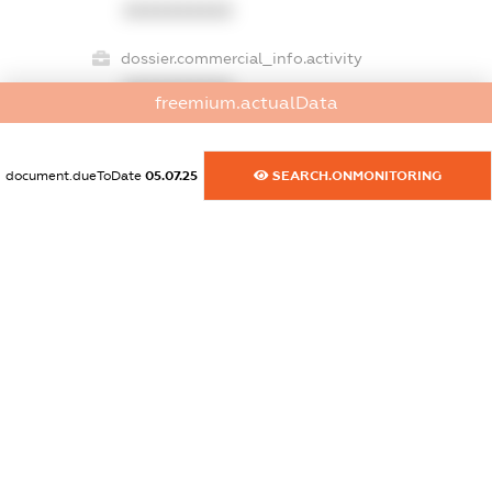
XXXXXXXXXX
dossier.commercial_info.activity
XXXXXXXXXX
freemium.actualData
document.dueToDate
05.07.25
SEARCH.ONMONITORING
freemium.exampleText_1
freemium.exampleText_2
freemium.anonymousPerSearch2
FREEMIUM.DETAILS
FREEMIUM.REGISTER