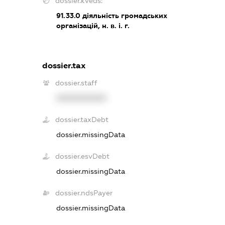
dossier.kveds:
91.33.0
діяльність громадських
організацій, н. в. і. г.
dossier.tax
dossier.staff
XXXXXXXXXX
dossier.taxDebt
dossier.missingData
dossier.esvDebt
dossier.missingData
dossier.ndsPayer
dossier.missingData