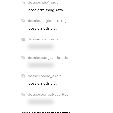
dossier.ndsAnnul
dossier.missingData
dossier.single_tax_reg
dossier.notInList
dossier.non_profit
XXXXXXXXXX
dossier.budget_dotation
XXXXXXXXXX
dossier.palne_akciz
dossier.notInList
dossier.bigTaxPayerReg
XXXXXXXXXX