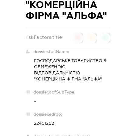
"КОМЕРЦІЙНА
ФІРМА "АЛЬФА"
riskFactors.title
0
0
0
dossier.fullName:
ГОСПОДАРСЬКЕ ТОВАРИСТВО З
ОБМЕЖЕНОЮ
ВІДПОВІДАЛЬНІСТЮ
"КОМЕРЦІЙНА ФІРМА "АЛЬФА"
dossier.opfSubType:
-
dossier.edrpo:
22401202