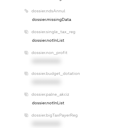
dossier.ndsAnnul
dossier.missingData
dossier.single_tax_reg
dossier.notInList
dossier.non_profit
XXXXXXXXXX
dossier.budget_dotation
XXXXXXXXXX
dossier.palne_akciz
dossier.notInList
dossier.bigTaxPayerReg
XXXXXXXXXX