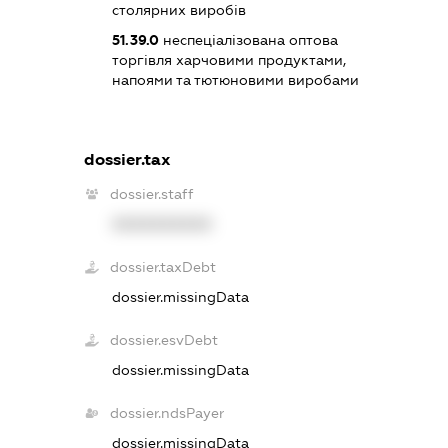
столярних виробів
51.39.0
неспеціалізована оптова
торгівля харчовими продуктами,
напоями та тютюновими виробами
dossier.tax
dossier.staff
XXXXXXXXXX
dossier.taxDebt
dossier.missingData
dossier.esvDebt
dossier.missingData
dossier.ndsPayer
dossier.missingData