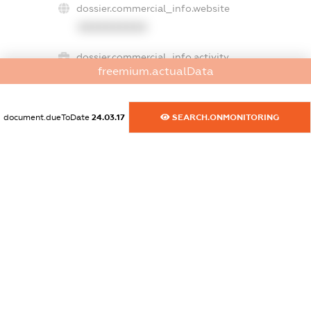
dossier.commercial_info.website
XXXXXXXXXX
dossier.commercial_info.activity
freemium.actualData
XXXXXXXXXX
document.dueToDate
24.03.17
SEARCH.ONMONITORING
freemium.exampleText_1
freemium.exampleText_2
freemium.anonymousPerSearch2
FREEMIUM.DETAILS
FREEMIUM.REGISTER