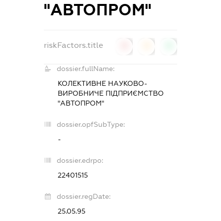
"АВТОПРОМ"
riskFactors.title
0
0
0
dossier.fullName:
КОЛЕКТИВНЕ НАУКОВО-
ВИРОБНИЧЕ ПІДПРИЄМСТВО
"АВТОПРОМ"
dossier.opfSubType:
-
dossier.edrpo:
22401515
dossier.regDate:
25.05.95