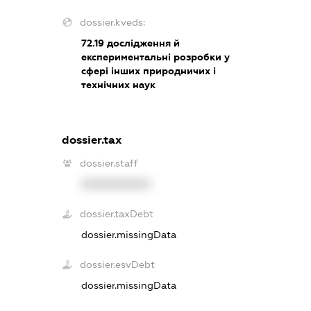
dossier.kveds:
72.19
дослідження й
експериментальні розробки у
сфері інших природничих і
технічних наук
dossier.tax
dossier.staff
XXXXXXXXXX
dossier.taxDebt
dossier.missingData
dossier.esvDebt
dossier.missingData