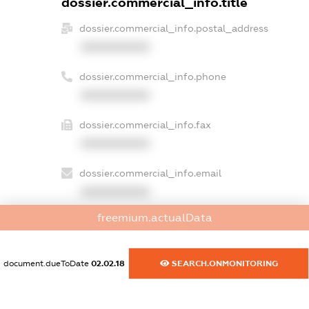
dossier.commercial_info.title
dossier.commercial_info.postal_address
XXXXXXXXXX
dossier.commercial_info.phone
XXXXXXXXXX
dossier.commercial_info.fax
XXXXXXXXXX
dossier.commercial_info.email
XXXXXXXXXX
freemium.actualData
dossier.commercial_info.website
XXXXXXXXXX
document.dueToDate
02.02.18
SEARCH.ONMONITORING
dossier.commercial_info.activity
XXXXXXXXXX