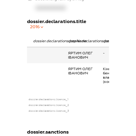
XXXXXXXXXX
dossier.declarations.title
2016
dossier.declarations.pepName
dossier.declarations.personName
dossier.declaratio
ЯРТИМ ОЛЕГ
-
ІВАНОВИЧ
ЯРТИМ ОЛЕГ
Кінцевий
ІВАНОВИЧ
бенефіціарний
власник
(контролер)
dossier.declarations.license_1
dossier.declarations.license_2
dossier.declarations.license_3
dossier.sanctions