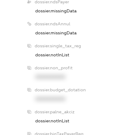
dossier.ndsPayer
dossier.missingData
dossier.ndsAnnul
dossier.missingData
dossier.single_tax_reg
dossier.notInList
dossier.non_profit
XXXXXXXXXX
dossier.budget_dotation
XXXXXXXXXX
dossier.palne_akciz
dossier.notInList
dossier.bigTaxPayerReg