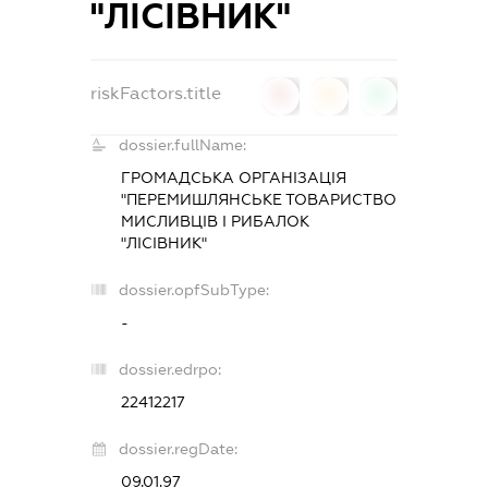
"ЛІСІВНИК"
riskFactors.title
0
0
0
dossier.fullName:
ГРОМАДСЬКА ОРГАНІЗАЦІЯ
"ПЕРЕМИШЛЯНСЬКЕ ТОВАРИСТВО
МИСЛИВЦІВ І РИБАЛОК
"ЛІСІВНИК"
dossier.opfSubType:
-
dossier.edrpo:
22412217
dossier.regDate:
09.01.97