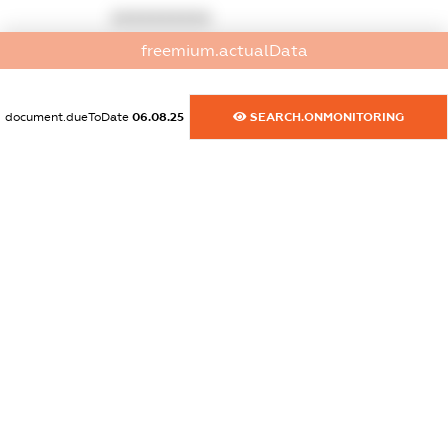
XXXXXXXXXX
freemium.actualData
dossier.commercial_info.activity
XXXXXXXXXX
document.dueToDate
06.08.25
SEARCH.ONMONITORING
freemium.exampleText_1
freemium.exampleText_2
freemium.anonymousPerSearch2
FREEMIUM.DETAILS
FREEMIUM.REGISTER