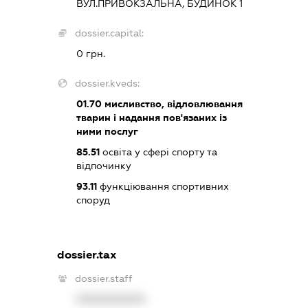
ВУЛ.ПРИВОКЗАЛЬНА, БУДИНОК 1
dossier.capital:
0 грн.
dossier.kveds:
01.70
мисливство, відловлювання
тварин і надання пов'язаних із
ними послуг
85.51
освіта у сфері спорту та
відпочинку
93.11
функціювання спортивних
споруд
dossier.tax
dossier.staff
XXXXXXXXXX