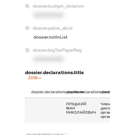
dossier.budget_dotation
XXXXXXXXXX
dossier.palne_akciz
dossier.notInList
dossier.bigTaxPayerReg
XXXXXXXXXX
dossier.declarations.title
2018
dossier.declarations.pepName
dossier.declarations.personName
dossier.declaration
ЛІПІЦЬКИЙ
Членство суб’єкта
ІВАН
декларування в
МИКОЛАЙОВИЧ
організаціях та їх
органах
dossier.declarations.license_1