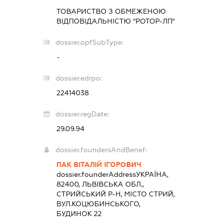
ТОВАРИСТВО З ОБМЕЖЕНОЮ
ВІДПОВІДАЛЬНІСТЮ "РОТОР-ЛП"
dossier.opfSubType:
-
dossier.edrpo:
22414038
dossier.regDate:
29.09.94
dossier.foundersAndBenef:
ПАК ВІТАЛІЙ ІГОРОВИЧ
dossier.founderAddress
УКРАЇНА,
82400, ЛЬВІВСЬКА ОБЛ.,
СТРИЙСЬКИЙ Р-Н, МІСТО СТРИЙ,
ВУЛ.КОЦЮБИНСЬКОГО,
БУДИНОК 22