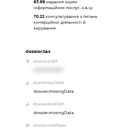
63.99
надання інших
інформаційних послуг, н.в.і.у.
70.22
консультування з питань
комерційної діяльності й
керування
dossier.tax
dossier.staff
XXXXXXXXXX
dossier.taxDebt
dossier.missingData
dossier.esvDebt
dossier.missingData
dossier.ndsPayer