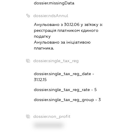
dossier.missingData
dossier.ndsAnnul
Анульовано з 30.12.06 у зв'язку з:
реєстрацiя платником єдиного
податку
Анульовано за iнiцiативою
платника.
dossier.single_tax_reg
dossier.single_tax_reg_date -
31.12.15
dossier.single_tax_reg_rate - 5
dossier.single_tax_reg_group - 3
dossier.non_profit
XXXXXXXXXX