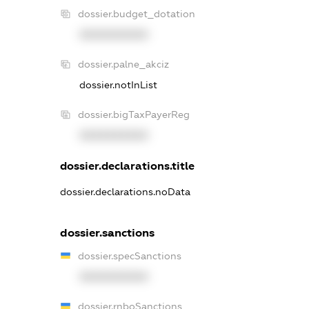
dossier.budget_dotation
XXXXXXXXXX
dossier.palne_akciz
dossier.notInList
dossier.bigTaxPayerReg
XXXXXXXXXX
dossier.declarations.title
dossier.declarations.noData
dossier.sanctions
dossier.specSanctions
XXXXXXXXXX
dossier.rnboSanctions