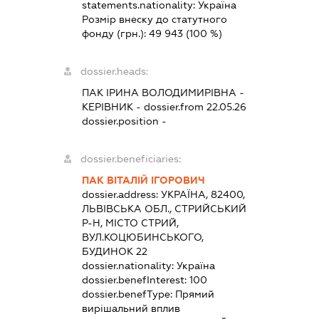
statements.nationality:
Україна
Розмір внеску до статутного
фонду (грн.):
49 943
(100 %)
dossier.heads:
ПАК ІРИНА ВОЛОДИМИРІВНА
-
КЕРІВНИК
- dossier.from 22.05.26
dossier.position -
dossier.beneficiaries:
ПАК ВІТАЛІЙ ІГОРОВИЧ
dossier.address:
УКРАЇНА, 82400,
ЛЬВІВСЬКА ОБЛ., СТРИЙСЬКИЙ
Р-Н, МІСТО СТРИЙ,
ВУЛ.КОЦЮБИНСЬКОГО,
БУДИНОК 22
dossier.nationality:
Україна
dossier.benefInterest:
100
dossier.benefType:
Прямий
вирішальний вплив