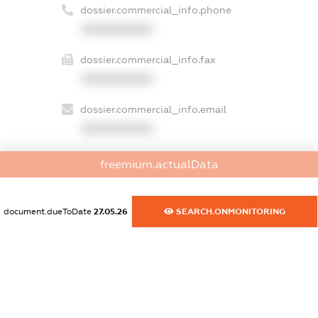
dossier.commercial_info.phone
XXXXXXXXXX
dossier.commercial_info.fax
XXXXXXXXXX
dossier.commercial_info.email
XXXXXXXXXX
dossier.commercial_info.website
freemium.actualData
XXXXXXXXXX
dossier.commercial_info.activity
document.dueToDate
27.05.26
SEARCH.ONMONITORING
XXXXXXXXXX
freemium.exampleText_1
freemium.exampleText_2
freemium.anonymousPerSearch2