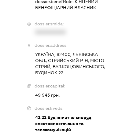
dossier.benefRole:
КІНЦЕВИЙ
БЕНЕФІЦІАРНИЙ ВЛАСНИК
dossier.smida:
XXXXXXXXXX
dossier.address:
УКРАЇНА, 82400, ЛЬВІВСЬКА
ОБЛ., СТРИЙСЬКИЙ Р-Н, МІСТО
СТРИЙ, ВУЛ.КОЦЮБИНСЬКОГО,
БУДИНОК 22
dossier.capital:
49 943 грн.
dossier.kveds:
42.22
будівництво споруд
електропостачання та
телекомунікацій