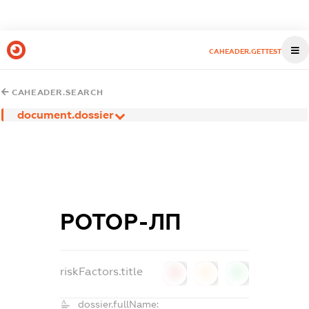
CAHEADER.GETTEST
CAHEADER.SEARCH
document.dossier
РОТОР-ЛП
riskFactors.title
0
0
0
dossier.fullName: